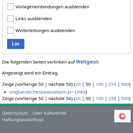
Vorlageneinbindungen ausblenden
Links ausblenden
Weiterleitungen ausblenden
Los
Die folgenden Seiten verlinken auf
Weltgeist
:
Angezeigt wird ein Eintrag.
Zeige (
vorherige 50
|
nächste 50
) (
20
|
50
|
100
|
250
|
500
)
Ungluecklichesbewusstsein
(
← Links
)
Zeige (
vorherige 50
|
nächste 50
) (
20
|
50
|
100
|
250
|
500
)
Datenschutz
Über kulturkritik
Haftungsausschluss