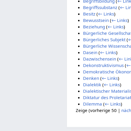
Begriffsbildung
(
← Link
Begriffssubstanz
(
← Li
Besitz
(
← Links
)
Bewusstsein
(
← Links
)
Beziehung
(
← Links
)
Bürgerliche Gesellscha
Bürgerliches Subjekt
(
←
Bürgerliche Wissenscha
Dasein
(
← Links
)
Dazwischensein
(
← Lin
Dekonstruktivismus
(
← 
Demokratische Ökono
Denken
(
← Links
)
Dialektik
(
← Links
)
Dialektischer Material
Diktatur des Proletaria
Dilemma
(
← Links
)
Zeige (
vorherige 50
|
näch