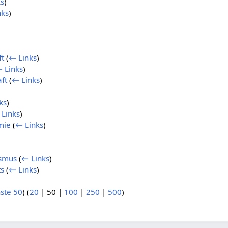
s
)
nks
)
ft
(
← Links
)
 Links
)
ft
(
← Links
)
ks
)
Links
)
mie
(
← Links
)
ismus
(
← Links
)
ts
(
← Links
)
ste 50
) (
20
|
50
|
100
|
250
|
500
)