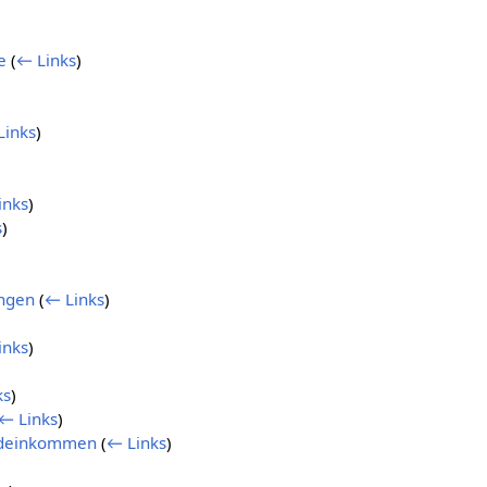
e
(
← Links
)
Links
)
inks
)
s
)
ngen
(
← Links
)
inks
)
ks
)
← Links
)
ndeinkommen
(
← Links
)