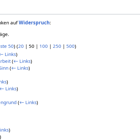
inken auf
Widerspruch
:
äge.
ste 50
) (
20
|
50
|
100
|
250
|
500
)
← Links
)
rbeit
(
← Links
)
Sinn
(
← Links
)
nks
)
← Links
)
engrund
(
← Links
)
inks
)
)