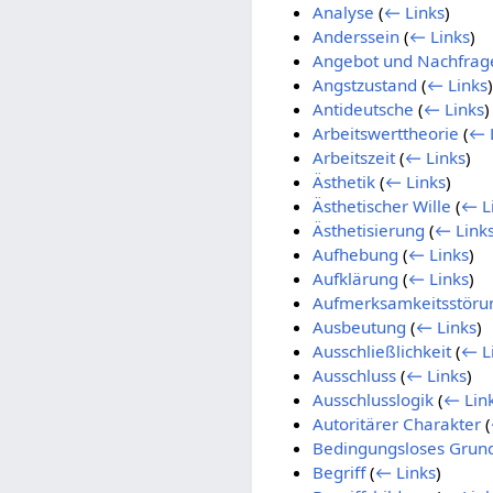
Analyse
(
← Links
)
Anderssein
(
← Links
)
Angebot und Nachfrag
Angstzustand
(
← Links
)
Antideutsche
(
← Links
)
Arbeitswerttheorie
(
← 
Arbeitszeit
(
← Links
)
Ästhetik
(
← Links
)
Ästhetischer Wille
(
← L
Ästhetisierung
(
← Link
Aufhebung
(
← Links
)
Aufklärung
(
← Links
)
Aufmerksamkeitsstöru
Ausbeutung
(
← Links
)
Ausschließlichkeit
(
← L
Ausschluss
(
← Links
)
Ausschlusslogik
(
← Lin
Autoritärer Charakter
(
Bedingungsloses Gru
Begriff
(
← Links
)