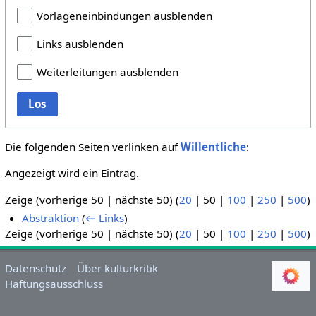
Vorlageneinbindungen ausblenden
Links ausblenden
Weiterleitungen ausblenden
Los
Die folgenden Seiten verlinken auf
Willentliche
:
Angezeigt wird ein Eintrag.
Zeige (
vorherige 50
|
nächste 50
) (
20
|
50
|
100
|
250
|
500
)
Abstraktion
(
← Links
)
Zeige (
vorherige 50
|
nächste 50
) (
20
|
50
|
100
|
250
|
500
)
Datenschutz
Über kulturkritik
Haftungsausschluss