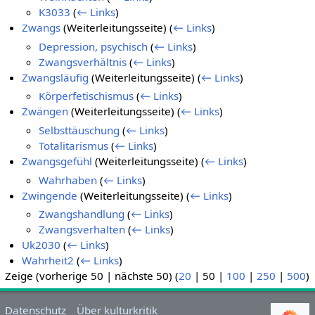
K3033
(
← Links
)
Zwangs
(Weiterleitungsseite)
(
← Links
)
Depression, psychisch
(
← Links
)
Zwangsverhältnis
(
← Links
)
Zwangsläufig
(Weiterleitungsseite)
(
← Links
)
Körperfetischismus
(
← Links
)
Zwängen
(Weiterleitungsseite)
(
← Links
)
Selbsttäuschung
(
← Links
)
Totalitarismus
(
← Links
)
Zwangsgefühl
(Weiterleitungsseite)
(
← Links
)
Wahrhaben
(
← Links
)
Zwingende
(Weiterleitungsseite)
(
← Links
)
Zwangshandlung
(
← Links
)
Zwangsverhalten
(
← Links
)
Uk2030
(
← Links
)
Wahrheit2
(
← Links
)
Zeige (
vorherige 50
|
nächste 50
) (
20
|
50
|
100
|
250
|
500
)
Datenschutz
Über kulturkritik