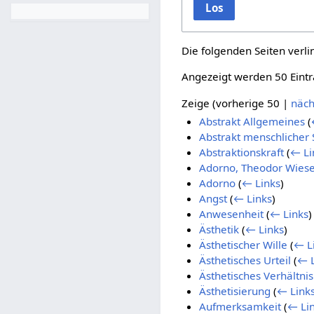
Los
Die folgenden Seiten verl
Angezeigt werden 50 Eintr
Zeige (
vorherige 50
|
näch
Abstrakt Allgemeines
(
Abstrakt menschlicher 
Abstraktionskraft
(
← Li
Adorno, Theodor Wies
Adorno
(
← Links
)
Angst
(
← Links
)
Anwesenheit
(
← Links
)
Ästhetik
(
← Links
)
Ästhetischer Wille
(
← L
Ästhetisches Urteil
(
← L
Ästhetisches Verhältnis
Ästhetisierung
(
← Link
Aufmerksamkeit
(
← Li