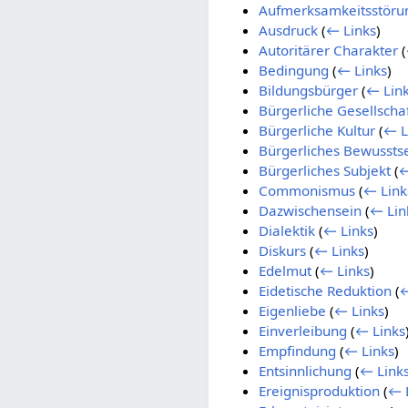
Aufmerksamkeitsstöru
Ausdruck
(
← Links
)
Autoritärer Charakter
(
Bedingung
(
← Links
)
Bildungsbürger
(
← Lin
Bürgerliche Gesellscha
Bürgerliche Kultur
(
← L
Bürgerliches Bewussts
Bürgerliches Subjekt
(
←
Commonismus
(
← Link
Dazwischensein
(
← Lin
Dialektik
(
← Links
)
Diskurs
(
← Links
)
Edelmut
(
← Links
)
Eidetische Reduktion
(
←
Eigenliebe
(
← Links
)
Einverleibung
(
← Links
Empfindung
(
← Links
)
Entsinnlichung
(
← Link
Ereignisproduktion
(
← 