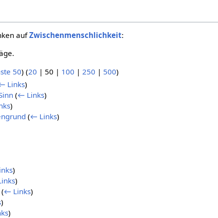
inken auf
Zwischenmenschlichkeit
:
äge.
ste 50
) (
20
|
50
|
100
|
250
|
500
)
← Links
)
Sinn
(
← Links
)
nks
)
engrund
(
← Links
)
inks
)
inks
)
(
← Links
)
s
)
nks
)