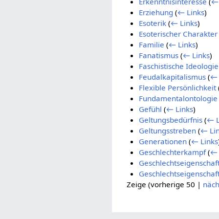
Erkenntnisinteresse
(
← 
Erziehung
(
← Links
)
Esoterik
(
← Links
)
Esoterischer Charakter
Familie
(
← Links
)
Fanatismus
(
← Links
)
Faschistische Ideologie
Feudalkapitalismus
(
← 
Flexible Persönlichkeit
Fundamentalontologie
Gefühl
(
← Links
)
Geltungsbedürfnis
(
← L
Geltungsstreben
(
← Li
Generationen
(
← Links
Geschlechterkampf
(
← 
Geschlechtseigenschaf
Geschlechtseigenschaf
Zeige (
vorherige 50
|
näch