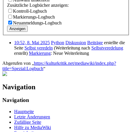
Zusätzliche Logbücher anzeigen:
Kontroll-Logbuch
Markierungs-Logbuch
Neuanmeldungs-Logbuch
Anzeigen
10:52, 8. Mai 2025
Python
Diskussion
Beiträge
erstellte die
Seite
Selbst veredeln
(Weiterleitung nach
Selbstveredelung
erstellt)
Markierung
:
Neue Weiterleitung
Abgerufen von „
https://kulturkritik.net/mediawiki/index.php?
title=Spezial:Logbuch
“
Navigation
Navigation
Hauptseite
Letzte Änderungen
Zufällige Seite
Hilfe zu MediaWiki