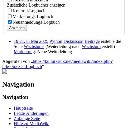
Zusätzliche Logbücher anzeigen:
Kontroll-Logbuch
Markierungs-Logbuch
Neuanmeldungs-Logbuch
Anzeigen
19:21, 8. Mai 2025
Python
Diskussion
Beiträge
erstellte die
Seite
Wachstums
(Weiterleitung nach
Wachstum
erstellt)
Markierung
:
Neue Weiterleitung
Abgerufen von „
https://kulturkritik.net/mediawiki/index.php?
title=Spezial:Logbuch
“
Navigation
Navigation
Hauptseite
Letzte Änderungen
Zufällige Seite
Hilfe zu MediaWiki