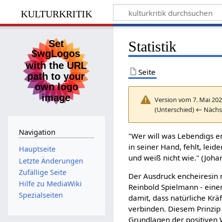
kulturkritik
Statistik
Seite
Version vom 7. Mai 202
(Unterschied) ← Nächs
Navigation
"Wer will was Lebendigs er
in seiner Hand, fehlt, leid
Hauptseite
und weiß nicht wie." (Joh
Letzte Änderungen
Zufällige Seite
Der Ausdruck encheiresin n
Hilfe zu MediaWiki
Reinbold Spielmann - eine
Spezialseiten
damit, dass natürliche Krä
verbinden. Diesem Prinzip
Grundlagen der positiven 