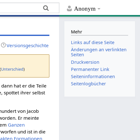
Anonym
Mehr
Links auf diese Seite
Versionsgeschichte
Änderungen an verlinkten
Seiten
Druckversion
(
Unterschied
)
Permanenter Link
Seiten­­informationen
Seitenlogbücher
dann hat er die Teile
, spottet ihrer selbst
rhundert von Jacob
worden. Er meinte
inem
Ganzen
rworfen und ist in die
rakten
Formationen