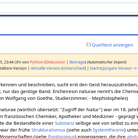
Quelltext anzeigen
5, 23:44 Uhr von
Python
(
Diskussion
|
Beiträge
)
(Automatischer Import)
tältere Version |
Aktuelle Version
(
Unterschied
) |
Nächstjüngere Version →
kennen und beschreiben, sucht erst den Geist herauszutreiben, 
er, nur das geistige Band. Encheiresin naturae nennt's die Chemie
ann Wolfgang von Goethe, Studierzimmer. - Mephistopheles)
aturae (wörtlich übersetzt: "Zugriff der Natur") war im 18. Jah
m französischen Chemiker, Apotheker und Mediziner - geprägt 
fte die Bestandteile einer
Substanz
selbige wie von selbst zu e
 war der frühe
Strukturalismus
(siehe auch
Systemtheorie
) unte
Wissenschaften (siehe
Positivismus
) eingegangen, die ihre
abst