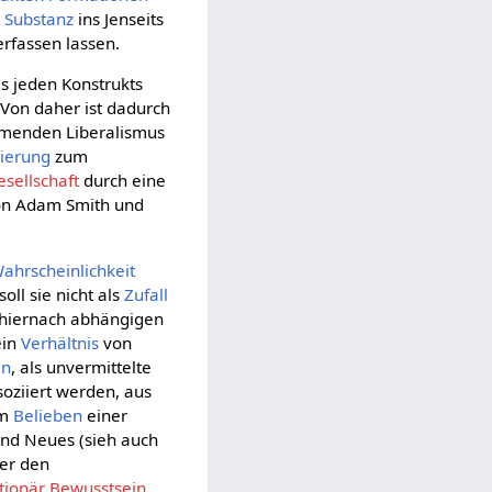
n
Substanz
ins Jenseits
rfassen lassen.
 jeden Konstrukts
. Von daher ist dadurch
mmenden Liberalismus
zierung
zum
sellschaft
durch eine
von Adam Smith und
ahrscheinlichkeit
ll sie nicht als
Zufall
m hiernach abhängigen
ein
Verhältnis
von
en
, als unvermittelte
oziiert werden, aus
em
Belieben
einer
end Neues (sieh auch
ber den
tionär Bewusstsein