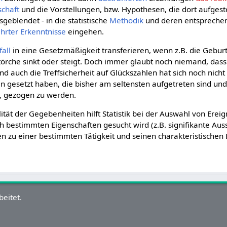
schaft
und die Vorstellungen, bzw. Hypothesen, die dort aufges
geblendet - in die statistische
Methodik
und deren entsprechend
hrter
Erkenntnisse
eingehen.
fall
in eine Gesetzmäßigkeit transferieren, wenn z.B. die Gebur
rche sinkt oder steigt. Doch immer glaubt noch niemand, dass
d auch die Treffsicherheit auf Glückszahlen hat sich noch nicht
n gesetzt haben, die bisher am seltensten aufgetreten sind und
, gezogen zu werden.
lität der Gegebenheiten hilft Statistik bei der Auswahl von Erei
 bestimmten Eigenschaften gesucht wird (z.B. signifikante Aus
zu einer bestimmten Tätigkeit und seinen charakteristischen E
eitet.