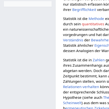
nur statistisch erfassen k
ihrer
Begrifflichkeit
verbann
Statistik ist die
Methode
ei
durch sein
quantitatives
Au
ein naturwissenschaftlich
vorgedrungen und hat dari
Verständnis
der
Bewahrhe
Statistik ähnlicher
Eigensc
dessen Analogien der Ware
Statistik ist die in
Zahlen
ge
ihres Zusammenhangs aus d
abgetan werden. Doch dami
Zeitpunkt bestimmt, kann
Zählungen stellen, worin s
Relationen
verhalten
könne
der entsprechende Schlus
Hypothese (siehe auch
The
Scheinwelt
) aus dem was s
h
ermeneutischen Zirkelvo