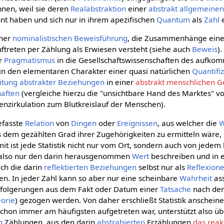
önnen, weil sie deren
Realabstraktion
einer
abstrakt allgemeine
t haben und sich nur in ihrem apezifischen
Quantum
als
Zahl
e
ner
nominalistischen
Beweisführung
, die Zusammenhänge eines
ftreten per Zählung als Erwiesen versteht (siehe auch
Beweis
)
er
Pragmatismus
in die Gesellschaftswissenschaften des aufko
n den elementaren Charakter einer quasi natürlichen
Quantifi
itung
abstrakter
Beziehungen
in einer
abstrakt menschlichen Ge
haften
(vergleiche hierzu die "unsichtbare Hand des Marktes" 
nzirkulation zum Blutkreislauf der Menschen).
fasste
Relation
von
Dingen
oder
Ereignissen
, aus welcher die
W
em gezählten Grad ihrer Zugehörigkeiten zu ermitteln wäre, so
t ist jede Statistik nicht nur vom Ort, sondern auch von jede
 also nur den darin herausgenommen
Wert
beschreiben und in 
ich die darin
reflektierten
Beziehungen
selbst nur als
Reflexion
n. In jeder Zahl kann so aber nur eine scheinbare
Wahrheit
ass
sfolgerungen aus dem Fakt oder Datum einer
Tatsache
nach d
orie
) gezogen werden. Von daher erschließt Statistik anschein
chon immer am häufigsten aufgetreten war, unterstützt also ü
n
Zählungen, aus den darin
abstrahierten
Erzählungen
das reak