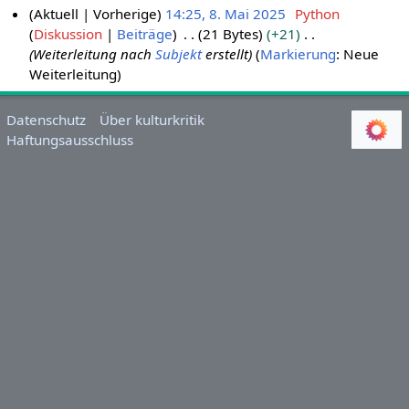
Aktuell
Vorherige
14:25, 8. Mai 2025
Python
Diskussion
Beiträge
21 Bytes
+21
8
Weiterleitung nach
Subjekt
erstellt
Markierung
:
Neue
.
Weiterleitung
M
a
i
Datenschutz
Über kulturkritik
Haftungsausschluss
2
0
2
5