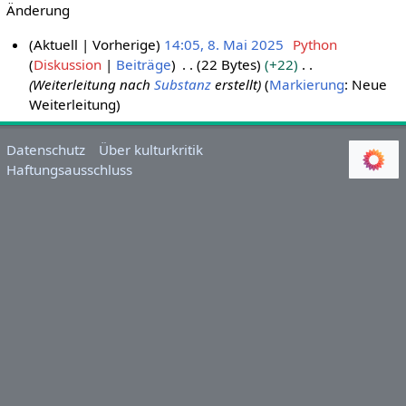
Änderung
Aktuell
Vorherige
14:05, 8. Mai 2025
Python
Diskussion
Beiträge
22 Bytes
+22
8
Weiterleitung nach
Substanz
erstellt
Markierung
:
Neue
.
Weiterleitung
M
a
i
Datenschutz
Über kulturkritik
Haftungsausschluss
2
0
2
5