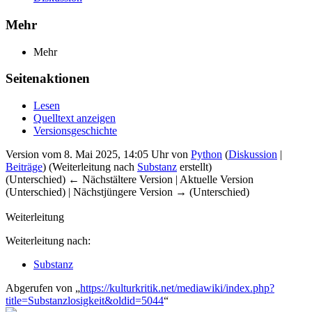
Mehr
Mehr
Seitenaktionen
Lesen
Quelltext anzeigen
Versionsgeschichte
Version vom 8. Mai 2025, 14:05 Uhr von
Python
(
Diskussion
|
Beiträge
)
(Weiterleitung nach
Substanz
erstellt)
(Unterschied) ← Nächstältere Version | Aktuelle Version
(Unterschied) | Nächstjüngere Version → (Unterschied)
Weiterleitung
Weiterleitung nach:
Substanz
Abgerufen von „
https://kulturkritik.net/mediawiki/index.php?
title=Substanzlosigkeit&oldid=5044
“