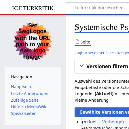
kulturkritik
Systemische Ps
Seite
Logbücher dieser Seite anzeige
Versionen filtern
Navigation
Auswahl des Versionsunter
Hauptseite
Eingabetaste oder die Sch
Letzte Änderungen
Legende:
(Aktuell)
= Unter
Kleine Änderung
Zufällige Seite
Hilfe zu MediaWiki
Spezialseiten
Aktuell
Vorherige
Automatischer Import 
4