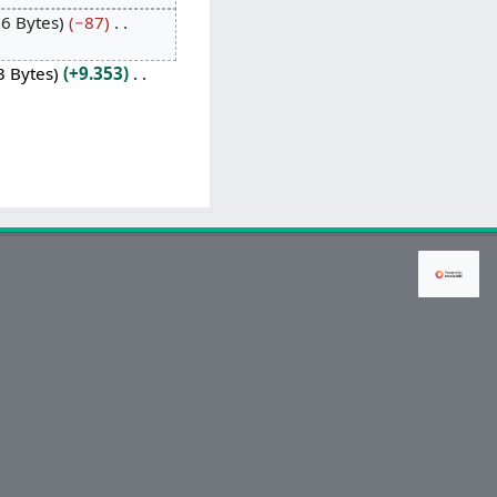
6 Bytes
−87
3 Bytes
+9.353