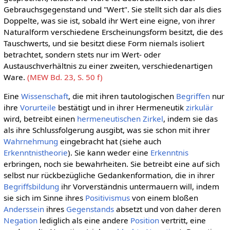
Gebrauchsgegenstand und "Wert". Sie stellt sich dar als dies
Doppelte, was sie ist, sobald ihr Wert eine eigne, von ihrer
Naturalform verschiedene Erscheinungsform besitzt, die des
Tauschwerts, und sie besitzt diese Form niemals isoliert
betrachtet, sondern stets nur im Wert- oder
Austauschverhältnis zu einer zweiten, verschiedenartigen
Ware.
(MEW Bd. 23, S. 50 f)
Eine
Wissenschaft
, die mit ihren tautologischen
Begriffen
nur
ihre
Vorurteile
bestätigt und in ihrer Hermeneutik
zirkulär
wird, betreibt einen
hermeneutischen Zirkel
, indem sie das
als ihre Schlussfolgerung ausgibt, was sie schon mit ihrer
Wahrnehmung
eingebracht hat (siehe auch
Erkenntnistheorie
). Sie kann weder eine
Erkenntnis
erbringen, noch sie bewahrheiten. Sie betreibt eine auf sich
selbst nur rückbezügliche Gedankenformation, die in ihrer
Begriffsbildung
ihr Vorverständnis untermauern will, indem
sie sich im Sinne ihres
Positivismus
von einem bloßen
Anderssein
ihres
Gegenstands
absetzt und von daher deren
Negation
lediglich als eine andere
Position
vertritt, eine