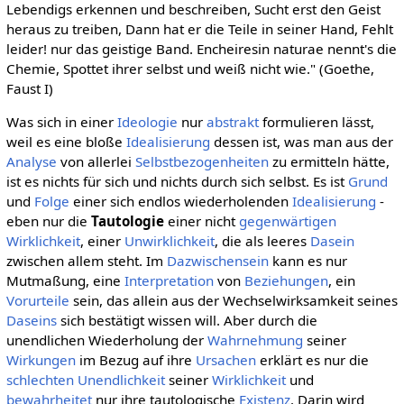
Lebendigs erkennen und beschreiben, Sucht erst den Geist
heraus zu treiben, Dann hat er die Teile in seiner Hand, Fehlt
leider! nur das geistige Band. Encheiresin naturae nennt's die
Chemie, Spottet ihrer selbst und weiß nicht wie." (Goethe,
Faust I)
Was sich in einer
Ideologie
nur
abstrakt
formulieren lässt,
weil es eine bloße
Idealisierung
dessen ist, was man aus der
Analyse
von allerlei
Selbstbezogenheiten
zu ermitteln hätte,
ist es nichts für sich und nichts durch sich selbst. Es ist
Grund
und
Folge
einer sich endlos wiederholenden
Idealisierung
-
eben nur die
Tautologie
einer nicht
gegenwärtigen
Wirklichkeit
, einer
Unwirklichkeit
, die als leeres
Dasein
zwischen allem steht. Im
Dazwischensein
kann es nur
Mutmaßung, eine
Interpretation
von
Beziehungen
, ein
Vorurteile
sein, das allein aus der Wechselwirksamkeit seines
Daseins
sich bestätigt wissen will. Aber durch die
unendlichen Wiederholung der
Wahrnehmung
seiner
Wirkungen
im Bezug auf ihre
Ursachen
erklärt es nur die
schlechten Unendlichkeit
seiner
Wirklichkeit
und
bewahrheitet
nur ihre tautologische
Existenz
. Darin wird