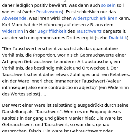
daher lediglich positiv bewährt, was dann auch
so sein
soll
wie es ist (siehe
Positivismus
). Es ist schließlich nur das
Abwesende
, was ihren wirklichen
widerspruch
erklären
kann.
Karl Marx hat die Hinführung auf diesen z.B. aus dem
Widersinn
in der
Begrifflichkeit
des
Tauschwerts
dargestellt,
aus der sich ein gemeinsames Drittes ergibt (siehe
Dialektik
):
"Der Tauschwert erscheint zunächst als das quantitative
Verhältnis, die Proportion, worin sich Gebrauchswerte einer
Art gegen Gebrauchswerte anderer Art austauschen, ein
Verhältnis, das beständig mit Zeit und Ort wechselt. Der
Tauschwert scheint daher etwas Zufälliges und rein Relatives,
ein der Ware innerlicher, immanenter Tauschwert (valeur
intrinsèque) also eine contradictio in adjecto)" [ein Widersinn
des Wortes selbst] ....
Der Wert einer Ware ist selbständig ausgedrückt durch seine
Darstellung als "Tauschwert". Wenn es im Eingang dieses
Kapitels in der gang und gäben Manier hieß: Die Ware ist
Gebrauchswert und Tauschwert, so war dies, genau
gesprochen, falsch. Die Ware ist Gebrauchswert oder