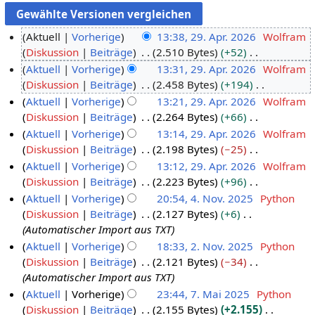
Aktuell
Vorherige
13:38, 29. Apr. 2026
Wolfram
Diskussion
Beiträge
2.510 Bytes
+52
2
K
Aktuell
Vorherige
13:31, 29. Apr. 2026
Wolfram
9
e
Diskussion
Beiträge
2.458 Bytes
+194
.
i
K
Aktuell
Vorherige
13:21, 29. Apr. 2026
Wolfram
A
n
e
Diskussion
Beiträge
2.264 Bytes
+66
p
e
i
K
Aktuell
Vorherige
13:14, 29. Apr. 2026
Wolfram
r
B
n
e
Diskussion
Beiträge
2.198 Bytes
−25
i
e
e
i
K
Aktuell
Vorherige
13:12, 29. Apr. 2026
Wolfram
l
a
B
n
e
Diskussion
Beiträge
2.223 Bytes
+96
2
r
e
e
i
K
Aktuell
Vorherige
20:54, 4. Nov. 2025
Python
0
b
a
B
n
e
Diskussion
Beiträge
2.127 Bytes
+6
2
4
e
r
e
e
i
Automatischer Import aus TXT
6
.
i
b
a
B
n
Aktuell
Vorherige
18:33, 2. Nov. 2025
Python
N
t
e
r
e
e
Diskussion
Beiträge
2.121 Bytes
−34
2
o
u
i
b
a
B
Automatischer Import aus TXT
.
v
n
t
e
r
e
Aktuell
Vorherige
23:44, 7. Mai 2025
Python
N
e
g
u
i
b
a
Diskussion
Beiträge
2.155 Bytes
+2.155
7
o
m
s