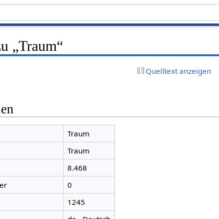
zu „Traum“
Quelltext anzeigen
nen
Traum
Traum
8.468
er
0
1245