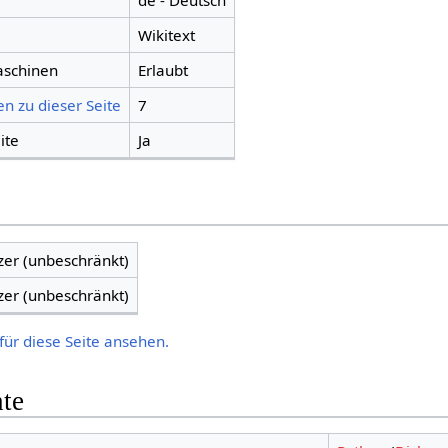
de - Deutsch
Wikitext
aschinen
Erlaubt
n zu dieser Seite
7
ite
Ja
zer (unbeschränkt)
zer (unbeschränkt)
für diese Seite ansehen.
hte