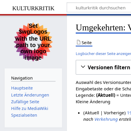
kulturkritik
Umgekehrten: V
Seite
Logbücher dieser Seite anzeige
Versionen filtern
Navigation
Auswahl des Versionsunter
Hauptseite
Eingabetaste oder die Sch
Letzte Änderungen
Legende:
(Aktuell)
= Unter
Kleine Änderung
Zufällige Seite
Hilfe zu MediaWiki
Aktuell
Vorherige
1
Spezialseiten
nach
Verkehrung
erstell
8
.