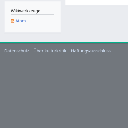
M
a
Wikiwerkzeuge
i
Atom
2
0
2
5
Datenschutz
Über kulturkritik
Haftungsausschluss