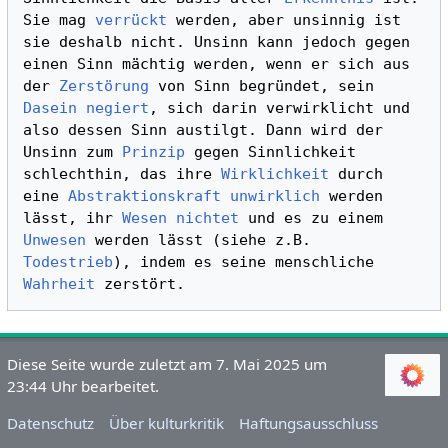
Sie mag 
verrückt
 werden, aber unsinnig ist 
sie deshalb nicht. Unsinn kann jedoch gegen 
einen Sinn mächtig werden, wenn er sich aus 
der 
Zerstörung
 von Sinn begründet, sein 
Dasein
negiert
, sich darin verwirklicht und 
also dessen Sinn austilgt. Dann wird der 
Unsinn zum 
Prinzip
 gegen Sinnlichkeit 
schlechthin, das ihre 
Wirklichkeit
 durch 
eine 
Abstraktionskraft
unwirklich
 werden 
lässt, ihr 
Wesen
nichtet
 und es zu einem 
Unwesen
 werden lässt (siehe z.B. 
Todestrieb
), indem es seine menschliche 
Wahrheit
Diese Seite wurde zuletzt am 7. Mai 2025 um
23:44 Uhr bearbeitet.
Datenschutz
Über kulturkritik
Haftungsausschluss