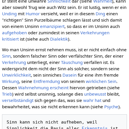
Er stellt eine unwahre
Sinnlichkeit
dar (siehe
Wahrheit
), kann
aber sowohl Trug wie auch Witz sein. Er ist lustig, wenn er ein
Unding
mit
Humor
versieht, weil er in diesem
Ding
einen
"richtigen" Sinn Purzelbäume schlagen lässt und sich damit
von einem Unsinn
emanzipiert
, so dass er im Unsinn auch
aufgehoben
oder zumindest in seinen
Verkehrungen
kritisiert
ist (siehe auch
Dialektik
).
Wo man Unsinn ernst nehmen muss, ist er nicht einfach ohne
Sinn
, sondern falscher Sinn oder verfälschter Sinn, der einer
Verkehrung
unterliegt, einer
Täuschung
verfallen ist. Es
widerspricht dem nicht der Sinn als solcher, sondern seine
Unwirklichkeit
, sein sinniches
Dasein
für eine ihm fremde
Wirkung
, seine
Entfremdung
von seinem
wirklichen
Sein
.
Dessen
Wahrnehmung
erscheint
hiervon getrieben (siehe
Trieb
) wird selbst unsinnig, solange dies
unbewusst
bleibt,
verselbständigt
sich gegen das, was sie
wahr hat
und
bewahrheitet, was sie nicht erkennen kann (siehe
Psyche
).
Sinn kann sich nicht aufheben, weil 
Sinnlichkeit die Basis aller 
Erkenntnis
 ist. 