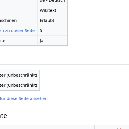
de - Deutsch
Wikitext
aschinen
Erlaubt
n zu dieser Seite
5
ite
Ja
zer (unbeschränkt)
zer (unbeschränkt)
für diese Seite ansehen.
hte