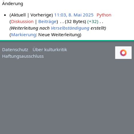
Änderung
Aktuell
Vorherige
11:03, 8. Mai 2025
Python
Diskussion
Beiträge
32 Bytes
+32
8
Weiterleitung nach
Verselbständigung
erstellt
.
Markierung
:
Neue Weiterleitung
M
a
i
Datenschutz
Über kulturkritik
Haftungsausschluss
2
0
2
5