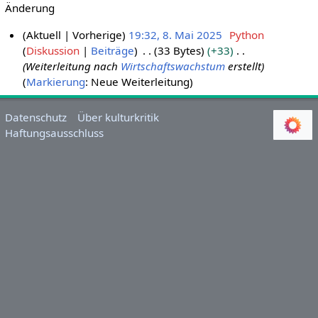
Änderung
Aktuell
Vorherige
19:32, 8. Mai 2025
Python
Diskussion
Beiträge
33 Bytes
+33
8
Weiterleitung nach
Wirtschaftswachstum
erstellt
.
Markierung
:
Neue Weiterleitung
M
a
i
Datenschutz
Über kulturkritik
Haftungsausschluss
2
0
2
5