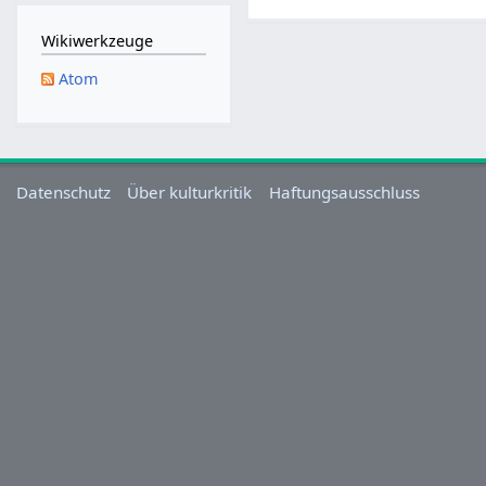
M
a
Wikiwerkzeuge
i
Atom
2
0
2
5
Datenschutz
Über kulturkritik
Haftungsausschluss