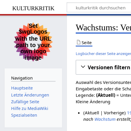
kulturkritik
Wachstums: Ver
Seite
Logbücher dieser Seite anzeige
Versionen filtern
Navigation
Auswahl des Versionsunter
Hauptseite
Eingabetaste oder die Sch
Letzte Änderungen
Legende:
(Aktuell)
= Unter
Kleine Änderung
Zufällige Seite
Hilfe zu MediaWiki
Aktuell
Vorherige
1
Spezialseiten
nach
Wachstum
erstellt
8
.