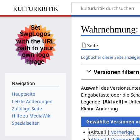
kulturkritik
Wahrnehmung: 
Seite
Logbücher dieser Seite anzeige
Versionen filtern
Navigation
Auswahl des Versionsunter
Hauptseite
Eingabetaste oder die Sch
Letzte Änderungen
Legende:
(Aktuell)
= Unter
Kleine Änderung
Zufällige Seite
Hilfe zu MediaWiki
Spezialseiten
Aktuell
Vorherige
K
2
Aktuell
Vorherige