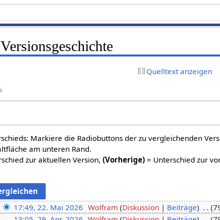
Versionsgeschichte
Quelltext anzeigen
n
schieds: Markiere die Radiobuttons der zu vergleichenden Ver
altfläche am unteren Rand.
schied zur aktuellen Version,
(Vorherige)
= Unterschied zur vo
17:49, 22. Mai 2026
Wolfram
Diskussion
Beiträge
7
13:05, 29. Apr. 2026
Wolfram
Diskussion
Beiträge
7