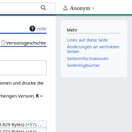
Anonym
Hilfe
Mehr
Links auf diese Seite
Versionsgeschichte
Änderungen an verlinkten
Seiten
Seiten­­informationen
Seitenlogbücher
sionen und drücke die
rherigen Version,
K
=
9.829 Bytes
+57
9.772 Bytes
+64