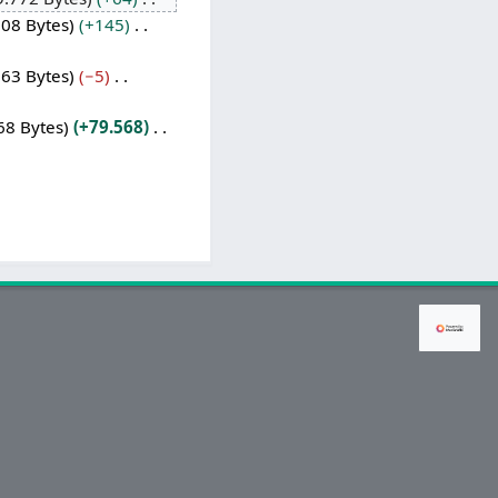
708 Bytes
+145
563 Bytes
−5
68 Bytes
+79.568