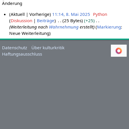
Änderung
Aktuell
Vorherige
11:14, 8. Mai 2025
Python
Diskussion
Beiträge
25 Bytes
+25
8
Weiterleitung nach
Wahrnehmung
erstellt
Markierung
:
.
Neue Weiterleitung
M
a
i
Datenschutz
Über kulturkritik
Haftungsausschluss
2
0
2
5