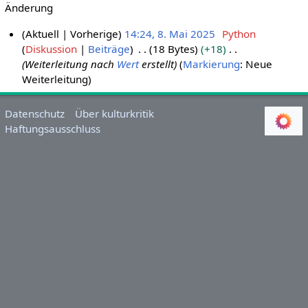
Änderung
Aktuell
Vorherige
14:24, 8. Mai 2025
Python
Diskussion
Beiträge
18 Bytes
+18
8
Weiterleitung nach
Wert
erstellt
Markierung
:
Neue
.
Weiterleitung
M
a
i
Datenschutz
Über kulturkritik
Haftungsausschluss
2
0
2
5