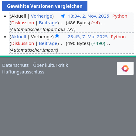
Aktuell
Vorherige
18:34, 2. Nov. 2025
Python
Diskussion
Beiträge
486 Bytes
−4
2
Automatischer Import aus TXT
.
Aktuell
Vorherige
23:45, 7. Mai 2025
Python
N
Diskussion
Beiträge
490 Bytes
+490
7
o
Automatischer Import
.
v
M
e
a
m
Datenschutz
Über kulturkritik
i
Haftungsausschluss
b
2
e
0
r
2
2
5
0
2
5