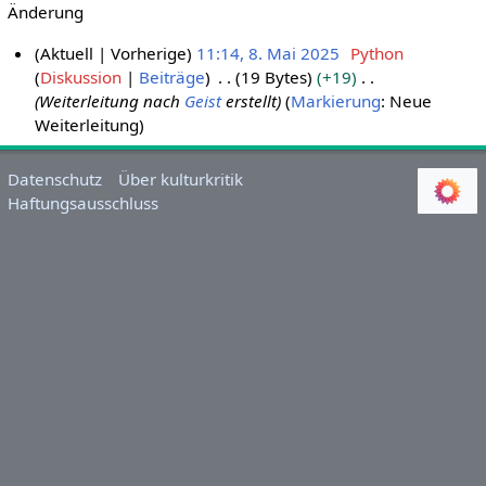
Änderung
Aktuell
Vorherige
11:14, 8. Mai 2025
Python
Diskussion
Beiträge
19 Bytes
+19
8
Weiterleitung nach
Geist
erstellt
Markierung
:
Neue
.
Weiterleitung
M
a
i
Datenschutz
Über kulturkritik
Haftungsausschluss
2
0
2
5