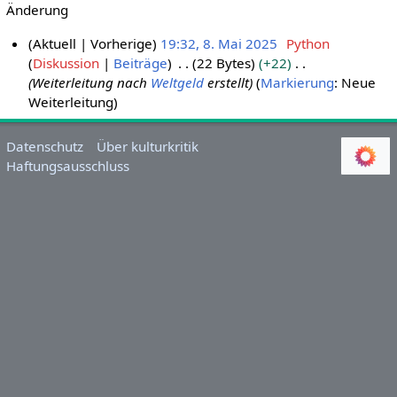
Änderung
Aktuell
Vorherige
19:32, 8. Mai 2025
Python
Diskussion
Beiträge
22 Bytes
+22
8
Weiterleitung nach
Weltgeld
erstellt
Markierung
:
Neue
.
Weiterleitung
M
a
i
Datenschutz
Über kulturkritik
Haftungsausschluss
2
0
2
5