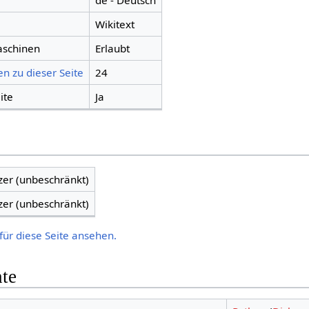
de - Deutsch
Wikitext
aschinen
Erlaubt
n zu dieser Seite
24
ite
Ja
zer (unbeschränkt)
zer (unbeschränkt)
für diese Seite ansehen.
hte