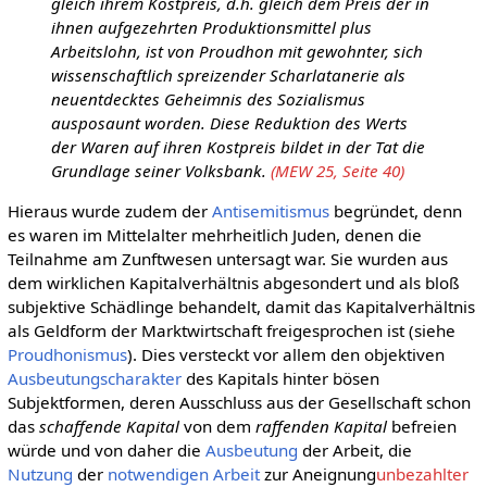
gleich ihrem Kostpreis, d.h. gleich dem Preis der in
ihnen aufgezehrten Produktionsmittel plus
Arbeitslohn, ist von Proudhon mit gewohnter, sich
wissenschaftlich spreizender Scharlatanerie als
neuentdecktes Geheimnis des Sozialismus
ausposaunt worden. Diese Reduktion des Werts
der Waren auf ihren Kostpreis bildet in der Tat die
Grundlage seiner Volksbank.
(MEW 25, Seite 40)
Hieraus wurde zudem der
Antisemitismus
begründet, denn
es waren im Mittelalter mehrheitlich Juden, denen die
Teilnahme am Zunftwesen untersagt war. Sie wurden aus
dem wirklichen Kapitalverhältnis abgesondert und als bloß
subjektive Schädlinge behandelt, damit das Kapitalverhältnis
als Geldform der Marktwirtschaft freigesprochen ist (siehe
Proudhonismus
). Dies versteckt vor allem den objektiven
Ausbeutungscharakter
des Kapitals hinter bösen
Subjektformen, deren Ausschluss aus der Gesellschaft schon
das
schaffende Kapital
von dem
raffenden Kapital
befreien
würde und von daher die
Ausbeutung
der Arbeit, die
Nutzung
der
notwendigen Arbeit
zur Aneignung
unbezahlter