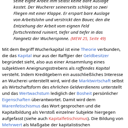
seine eigne Arbeit ihm selbst keine bare Auslage
kostet. Der Wucherer seinerseits schlägt so zwei
Fliegen mit einer Klappe. Er erspart bare Auslage
von Arbeitslohn und verstrickt den Bauer, den die
Entziehung der Arbeit vom eignen Feld
fortschreitend ruiniert, tiefer und tiefer in das
Fangnetz der Wucherspinne.
(MEW 25, Seite 49)
Mit dem Begriff Wucherkapital ist eine
Theorie
verbunden,
die das
Kapital
inur aus der Raffgier der
Geldbesitzer
begründet sieht, also aus einer Ansammlung eines
subjektiven Aneignungsstrebens als
raffendes Kapital
versteht. Indem Kreditgebern ein ausschließliches Interesse
an Wucherei unterstellt wird, wird die
Marktwirtschaft
selbst
als Wirtschaftsform des
ehrlichen Geldverdienens
unterstellt
und das
Wertwachstum
lediglich der
Bosheit
persönlicher
Eigenschaften
überantwortet. Damit wird dem
Warenfetischismus
das Wort gesprochen und die
Kapitalbildung als Verstoß einzelner Subjekte hiergegen
aufgefasst (siehe auch
Kapitalfetischismus
). Die Bildung von
Mehrwert
als Maßgabe der kapitalistischen