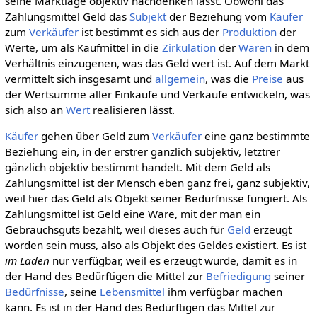
seine Marktlage objektiv nachdenken lässt. Obwohl das
Zahlungsmittel Geld das
Subjekt
der Beziehung vom
Käufer
zum
Verkäufer
ist bestimmt es sich aus der
Produktion
der
Werte, um als Kaufmittel in die
Zirkulation
der
Waren
in dem
Verhältnis einzugenen, was das Geld wert ist. Auf dem Markt
vermittelt sich insgesamt und
allgemein
, was die
Preise
aus
der Wertsumme aller Einkäufe und Verkäufe entwickeln, was
sich also an
Wert
realisieren lässt.
Käufer
gehen über Geld zum
Verkäufer
eine ganz bestimmte
Beziehung ein, in der erstrer ganzlich subjektiv, letztrer
gänzlich objektiv bestimmt handelt. Mit dem Geld als
Zahlungsmittel ist der Mensch eben ganz frei, ganz subjektiv,
weil hier das Geld als Objekt seiner Bedürfnisse fungiert. Als
Zahlungsmittel ist Geld eine Ware, mit der man ein
Gebrauchsguts bezahlt, weil dieses auch für
Geld
erzeugt
worden sein muss, also als Objekt des Geldes existiert. Es ist
im Laden
nur verfügbar, weil es erzeugt wurde, damit es in
der Hand des Bedürftigen die Mittel zur
Befriedigung
seiner
Bedürfnisse
, seine
Lebensmittel
ihm verfügbar machen
kann. Es ist in der Hand des Bedürftigen das Mittel zur