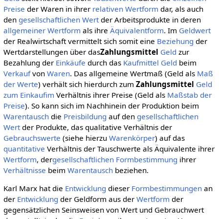
Preise
der Waren in ihrer
relativen Wertform
dar, als auch
den
gesellschaftlichen
Wert
der Arbeitsprodukte in deren
allgemeiner Wertform
als ihre
Äquivalentform
. Im
Geldwert
der Realwirtschaft vermittelt sich somit eine
Beziehung
der
Wertdarstellungen über das
Zahlungsmittel
Geld
zur
Bezahlung der
Einkäufe
durch das
Kaufmittel
Geld
beim
Verkauf
von
Waren
. Das allgemeine Wertmaß (Geld als
Maß
der Werte
) verhält sich hierdurch zum
Zahlungsmittel
Geld
zum Einkaufim
Verhältnis ihrer Preise (Geld als
Maßstab der
Preise
). So kann sich im Nachhinein der Produktion beim
Warentausch
die
Preisbildung
auf den
gesellschaftlichen
Wert
der Produkte, das qualitative Verhältnis der
Gebrauchswerte
(siehe hierzu
Warenkörper
) auf das
quantitative
Verhältnis der Tauschwerte als Äquivalente ihrer
Wertform
, der
gesellschaftlichen
Formbestimmung
ihrer
Verhältnisse
beim
Warentausch
beziehen.
Karl Marx hat die
Entwicklung
dieser
Formbestimmungen
an
der
Entwicklung
der Geldform aus der
Wertform
der
gegensätzlichen Seinsweisen von Wert und Gebrauchwert