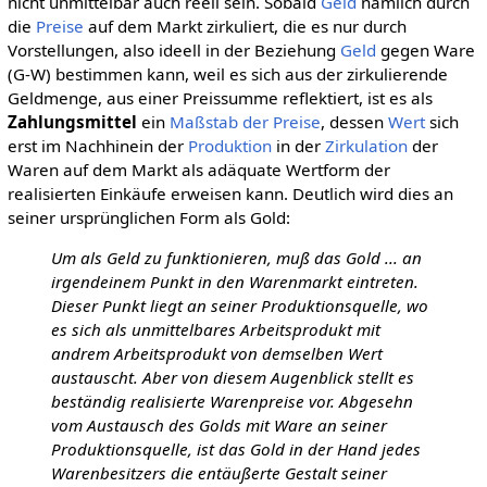
nicht unmittelbar auch reell sein. Sobald
Geld
nämlich durch
die
Preise
auf dem Markt zirkuliert, die es nur durch
Vorstellungen, also ideell in der Beziehung
Geld
gegen Ware
(G-W) bestimmen kann, weil es sich aus der zirkulierende
Geldmenge, aus einer Preissumme reflektiert, ist es als
Zahlungsmittel
ein
Maßstab der Preise
, dessen
Wert
sich
erst im Nachhinein der
Produktion
in der
Zirkulation
der
Waren auf dem Markt als adäquate Wertform der
realisierten Einkäufe erweisen kann. Deutlich wird dies an
seiner ursprünglichen Form als Gold:
Um als Geld zu funktionieren, muß das Gold ... an
irgendeinem Punkt in den Warenmarkt eintreten.
Dieser Punkt liegt an seiner Produktionsquelle, wo
es sich als unmittelbares Arbeitsprodukt mit
andrem Arbeitsprodukt von demselben Wert
austauscht. Aber von diesem Augenblick stellt es
beständig realisierte Warenpreise vor. Abgesehn
vom Austausch des Golds mit Ware an seiner
Produktionsquelle, ist das Gold in der Hand jedes
Warenbesitzers die entäußerte Gestalt seiner