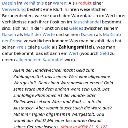
Dasein
im
Verhältnis
der
Waren
: Als
Produkt
einer
Verwertung
besteht eine Kluft in ihren wesentlichen
Bezogenheiten, wie sie durch den Warentausch im Wert ihrer
Verhältnisse nach ihrer Position im
Tauschhandel
bestimmt
sind, sich nur in der Funktion des
Geldes
zwischen seinem
Dasein
als
Maß der Werte
und seinem
Dasein
als
Maßstab
der Preise
verwirklichen können: Was man bezahlt. das hat
seinen
Preis
(siehe
Geld
als
Zahlungsmittel
). Was man
dafür bekommt, das ist dann ein
Wert
(wodurch
Geld
zu
einem
allgemeinen
Kaufmittel
wird).
Allein der Händewechsel macht Geld zum
Zahlungsmittel, aus seinem Wert eine allgemeine
Wertgestalt. Dem einen Warenbesitzer ersetzt Gold
seine Ware und dem andren Ware sein Gold. Das
sinnfällige Phänomen ist der Hände- oder
Stellenwechsel von Ware und Gold, ... d.h. ihr
Austausch. Aber womit tauscht sich die Ware aus?
Mit ihrer eignen allgemeinen Wertgestalt. Und
womit das Gold? Mit einer besondren Gestalt
seines Gebrauchswerts.
(Marx in MEW 23, S. 122)