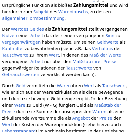
ursprüngliche Funktion als bloßes
Zahlungsmittel
und wird
hierdurch zum
Subjekt
des
Warentauschs
, zu dessen
allgemeiner
Formbestimmung
.
Der
Wertdes
Geldes
als
Zahlungsmittel
stellt vergangenen
Nutzen
einer
Arbeit
dar, der seinen vergangenen
Sinn
zu
vergegenwärtigen
haben müsste, um seinen
Geldwerte
als
Kaufmittel
zu bewahrheiten (siehe z.B. das
Verhältnis
der
Tauschwerte
zu ihrem
Wert
, in denen das
Maß der Werte
vergangener
Arbeit
nur über den
Maßstab ihrer Preise
gegenwärtiger Relationen der
Tauschwerte
von
Gebrauchswerten
verwirklicht werden kann).
Durch
Geld
vermitteln die
Waren
ihren
Wert
als
Tauschwert
,
wie er sich aus der Warenzirkulation als diese bewegende
und durch sie bewegte Geldmenge ergibt. In der Beziehung
einer
Ware
zu Geld (W - G) fungiert Geld als
Maßstab der
Preise
durch sie Summe der ausgepreisten
Waren
als eine
zirkulierende Wertsumme die als
Angebot
der
Preise
den
Wert
der Kosten der Warenproduktion (siehe hierzu auch
Lebensstandard
) im Vorhinein bestimmt. In der Beziehung