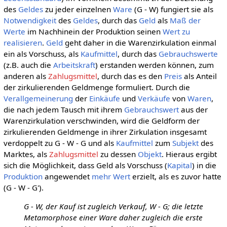
des
Geldes
zu jeder einzelnen
Ware
(G - W) fungiert sie als
Notwendigkeit
des
Geldes
, durch das
Geld
als
Maß der
Werte
im Nachhinein der Produktion seinen
Wert zu
realisieren
.
Geld
geht daher in die Warenzirkulation einmal
ein als Vorschuss, als
Kaufmittel
, durch das
Gebrauchswerte
(z.B. auch die
Arbeitskraft
) erstanden werden können, zum
anderen als
Zahlugsmittel
, durch das es den
Preis
als Anteil
der zirkulierenden Geldmenge formuliert. Durch die
Verallgemeinerung
der
Einkäufe
und
Verkäufe
von
Waren
,
die nach jedem Tausch mit ihrem
Gebrauchswert
aus der
Warenzirkulation verschwinden, wird die Geldform der
zirkulierenden Geldmenge in ihrer Zirkulation insgesamt
verdoppelt zu G - W - G und als
Kaufmittel
zum
Subjekt
des
Marktes, als
Zahlugsmittel
zu dessen
Objekt
. Hieraus ergibt
sich die Möglichkeit, dass Geld als Vorschuss (
Kapital
) in die
Produktion
angewendet
mehr Wert
erzielt, als es zuvor hatte
(G - W - G').
G - W, der Kauf ist zugleich Verkauf, W - G; die letzte
Metamorphose einer Ware daher zugleich die erste