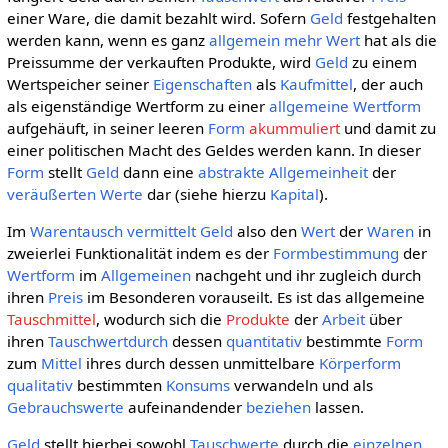
einer Ware, die damit bezahlt wird. Sofern
Geld
festgehalten
werden kann, wenn es ganz
allgemein
mehr Wert
hat als die
Preissumme der verkauften Produkte, wird
Geld
zu einem
Wertspeicher seiner
Eigenschaften
als
Kaufmittel
, der auch
als eigenständige Wertform zu einer
allgemeine Wertform
aufgehäuft, in seiner leeren
Form
akummuliert
und damit zu
einer politischen Macht des Geldes werden kann. In dieser
Form
stellt
Geld
dann eine
abstrakte Allgemeinheit
der
veräußerten
Werte
dar (siehe hierzu
Kapital
).
Im
Warentausch
vermittelt
Geld
also den
Wert
der
Waren
in
zweierlei Funktionalität indem es der
Formbestimmung
der
Wertform
im
Allgemeinen
nachgeht und ihr zugleich durch
ihren
Preis
im Besonderen vorauseilt. Es ist das allgemeine
Tauschmittel
, wodurch sich die
Produkte
der
Arbeit
über
ihren
Tauschwertdurch
dessen
quantitativ
bestimmte
Form
zum
Mittel
ihres durch dessen unmittelbare
Körperform
qualitativ
bestimmten
Konsums
verwandeln und als
Gebrauchswerte
aufeinandender
beziehen
lassen.
Geld
stellt hierbei sowohl
Tauschwerte
durch die
einzelnen