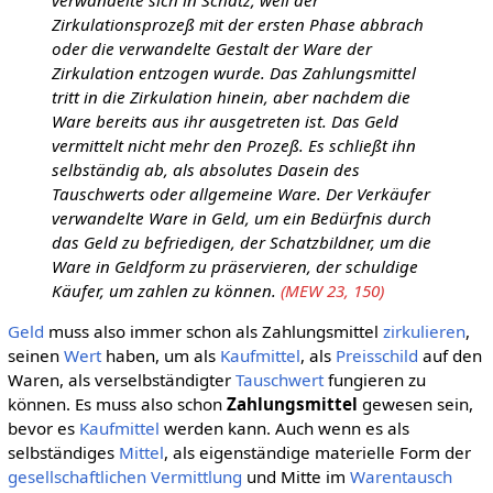
verwandelte sich in Schatz, weil der
Zirkulationsprozeß mit der ersten Phase abbrach
oder die verwandelte Gestalt der Ware der
Zirkulation entzogen wurde. Das Zahlungsmittel
tritt in die Zirkulation hinein, aber nachdem die
Ware bereits aus ihr ausgetreten ist. Das Geld
vermittelt nicht mehr den Prozeß. Es schließt ihn
selbständig ab, als absolutes Dasein des
Tauschwerts oder allgemeine Ware. Der Verkäufer
verwandelte Ware in Geld, um ein Bedürfnis durch
das Geld zu befriedigen, der Schatzbildner, um die
Ware in Geldform zu präservieren, der schuldige
Käufer, um zahlen zu können.
(MEW 23, 150)
Geld
muss also immer schon als Zahlungsmittel
zirkulieren
,
seinen
Wert
haben, um als
Kaufmittel
, als
Preisschild
auf den
Waren, als verselbständigter
Tauschwert
fungieren zu
können. Es muss also schon
Zahlungsmittel
gewesen sein,
bevor es
Kaufmittel
werden kann. Auch wenn es als
selbständiges
Mittel
, als eigenständige materielle Form der
gesellschaftlichen
Vermittlung
und Mitte im
Warentausch