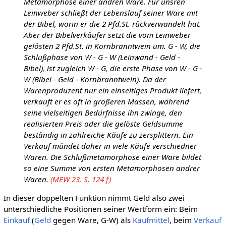
Metamorphose einer andren Ware. Für unsren
Leinweber schließt der Lebenslauf seiner Ware mit
der Bibel, worin er die 2 Pfd.St. rückverwandelt hat.
Aber der Bibelverkäufer setzt die vom Leinweber
gelösten 2 Pfd.St. in Kornbranntwein um. G - W, die
Schlußphase von W - G - W (Leinwand - Geld -
Bibel), ist zugleich W - G, die erste Phase von W - G -
W (Bibel - Geld - Kornbranntwein). Da der
Warenproduzent nur ein einseitiges Produkt liefert,
verkauft er es oft in größeren Massen, während
seine vielseitigen Bedürfnisse ihn zwinge, den
realisierten Preis oder die gelöste Geldsumme
beständig in zahlreiche Käufe zu zersplittern. Ein
Verkauf mündet daher in viele Käufe verschiedner
Waren. Die Schlußmetamorphose einer Ware bildet
so eine Summe von ersten Metamorphosen andrer
Waren.
(MEW 23, S. 124 f)
In dieser doppelten Funktion nimmt Geld also zwei
unterschiedliche Positionen seiner Wertform ein: Beim
Einkauf
(
Geld
gegen Ware, G-W) als
Kaufmittel
, beim
Verkauf