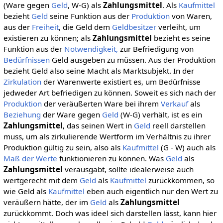
(Ware gegen
Geld
, W-G) als
Zahlungsmittel
. Als
Kaufmittel
bezieht
Geld
seine Funktion aus der
Produktion
von Waren,
aus der
Freiheit
, die Geld dem
Geldbesitzer
verleiht, um
existieren zu können; als
Zahlungsmittel
bezieht es seine
Funktion aus der
Notwendigkeit,
zur Befriedigung von
Bedürfnissen
Geld ausgeben zu müssen. Aus der Produktion
bezieht Geld also seine Macht als Marktsubjekt. In der
Zirkulation
der Warenwerte existiert es, um Bedürfnisse
jedweder Art befriedigen zu können. Soweit es sich nach der
Produktion
der veräußerten Ware bei ihrem
Verkauf
als
Beziehung
der Ware gegen
Geld
(W-G) verhält, ist es ein
Zahlungsmittel
, das seinen Wert in
Geld
reell darstellen
muss, um als zirkulierende Wertform im Verhältnis zu ihrer
Produktion gültig zu sein, also als
Kaufmittel
(G - W) auch als
Maß der Werte
funktionieren zu können. Was
Geld
als
Zahlungsmittel
verausgabt, sollte idealerweise auch
wertgerecht mit dem
Geld
als
Kaufmittel
zurückkommen, so
wie Geld als
Kaufmittel
eben auch eigentlich nur den Wert zu
veräußern hätte, der im
Geld
als
Zahlungsmittel
zurückkommt. Doch was ideel sich darstellen lässt, kann hier