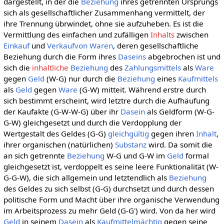
dargestellt, in der die
Beziehung
ihres getrennten Ursprungs
sich als gesellschaftlicher Zusammenhang vermittelt, der
ihre Trennung übrwindet, ohne sie aufzuheben. Es ist die
Vermittlung des einfachen und zufälligen
Inhalts
zwischen
Einkauf
und
Verkaufvon
Waren
, deren gesellschaftliche
Beziehung durch die Form ihres
Daseins
abgebrochen ist und
sich die
inhaltliche
Beziehung
des
Zahlungsmittels
als
Ware
gegen
Geld
(W-G) nur durch die
Beziehung
eines
Kaufmittels
als
Geld
gegen
Ware
(G-W) mitteit. Während erstre durch
sich bestimmt erscheint, wird letztre durch die Aufhäufung
der Kaufakte (G-W-W-G) über ihr
Dasein
als Geldform (W-G-
G-W) gleichgesetzt und durch die Verdopplung der
Wertgestalt des Geldes (G-G)
gleichgültig
gegen ihren
Inhalt
,
ihrer organischen (natürlichen)
Substanz
wird. Da somit die
an sich getrennte
Beziehung
W-G und G-W im
Geld
formal
gleichgesetzt ist, verdoppelt es seine leere Funktionalität (W-
G-G-W), die sich allgemein und letztendlich als
Beziehung
des Geldes zu sich selbst (G-G) durchsetzt und durch dessen
politische Form und Macht über ihre organische Verwendung
im Arbeitsprozess zu mehr Geld (G-G') wird. Von da her wird
Geld
in seinem
Dasein
als
Kaufmittelmächtig
gegen seine