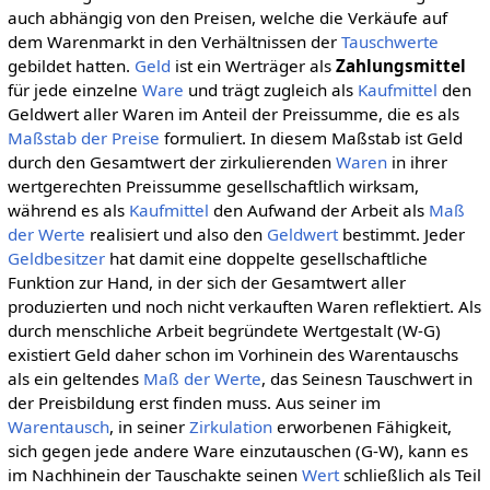
auch abhängig von den Preisen, welche die Verkäufe auf
dem Warenmarkt in den Verhältnissen der
Tauschwerte
gebildet hatten.
Geld
ist ein Werträger als
Zahlungsmittel
für jede einzelne
Ware
und trägt zugleich als
Kaufmittel
den
Geldwert aller Waren im Anteil der Preissumme, die es als
Maßstab der Preise
formuliert. In diesem Maßstab ist Geld
durch den Gesamtwert der zirkulierenden
Waren
in ihrer
wertgerechten Preissumme gesellschaftlich wirksam,
während es als
Kaufmittel
den Aufwand der Arbeit als
Maß
der Werte
realisiert und also den
Geldwert
bestimmt. Jeder
Geldbesitzer
hat damit eine doppelte gesellschaftliche
Funktion zur Hand, in der sich der Gesamtwert aller
produzierten und noch nicht verkauften Waren reflektiert. Als
durch menschliche Arbeit begründete Wertgestalt (W-G)
existiert Geld daher schon im Vorhinein des Warentauschs
als ein geltendes
Maß der Werte
, das Seinesn Tauschwert in
der Preisbildung erst finden muss. Aus seiner im
Warentausch
, in seiner
Zirkulation
erworbenen Fähigkeit,
sich gegen jede andere Ware einzutauschen (G-W), kann es
im Nachhinein der Tauschakte seinen
Wert
schließlich als Teil