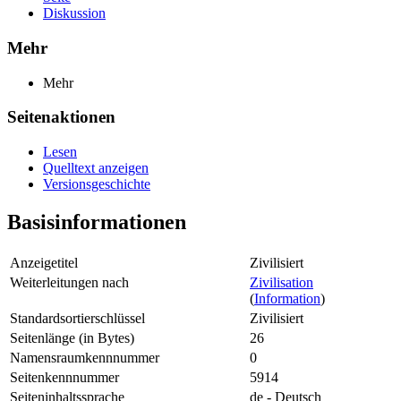
Diskussion
Mehr
Mehr
Seitenaktionen
Lesen
Quelltext anzeigen
Versionsgeschichte
Basisinformationen
Anzeigetitel
Zivilisiert
Weiterleitungen nach
Zivilisation
(
Information
)
Standardsortierschlüssel
Zivilisiert
Seitenlänge (in Bytes)
26
Namensraumkennnummer
0
Seitenkennnummer
5914
Seiteninhaltssprache
de - Deutsch