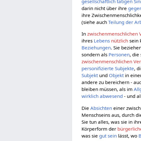
gesellschaftlich
tätigen
Si
darin nicht über ihre
gegen
ihre Zwischenmenschlichkei
(siehe auch
Teilung der Ar
In
zwischenmenschlichen V
ihres
Lebens
nützlich
sein 
Beziehungen
. Sie beziehe
sondern als
Personen
, die
zwischenmenschlichen Ver
personifizierte
Subjekte
, d
Subjekt
und
Objekt
in ein
andere zu bereichern - au
bleiben müssen, als im
Al
wirklich
abwesend
- und al
Die
Absichten
einer zwisc
Menschseins aus, durch di
Sie tun alles, was sie in ih
Körperform der
bürgerlich
was sie
gut sein
lässt, wo
B