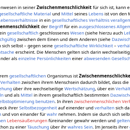
nwesen in seiner
Zwischenmenschlichkeit
für sich ist, kann 
gesellschaftliche
Material
und
Mittel
seines
Lebens
ist von den
Lebensverhältnisse
in ein
gesellschaftliches
Verhältnis
verallge
enmenschlichkeit
der
Begriff
für ein
ausgeschlossenes
Allge
 ein
gesellschaftlich
geschlossenes
Wesen
(siehe hierzu auch
Le
ichgültig
zwischen dem Einen und dem Anderen (siehe
Dazwisc
sich selbst – gegen seine
gesellschaftliche
Wirklichkeit
–
verhä
atsache
erscheint. Die Menschen gelten sich darin wechselseitig
nander als
einzelne
Persönlichkeiten
einer
abwesenden
Gesellsc
hrem
gesellschaftlichen
Organismus ist
Zwischenmenschlichke
m
Verhalten
zwischen ihrem Menschsein dadurch bildet, dass die
ehung
über ihre wechselseitige
Wertschätzung
, über ein
Verhäl
ln
und als
Mittel
in ihrem gesellschaftlich bestimmten
Dazwisch
elbstoptimierung
benutzen
. In ihren
zwischenmenschlichen Verh
weck ihrer
Selbstbezogenheit
auf einender und
verhalten
sich da
n
und von einander für
wahr
nehmen. Indem sie durch sich selb
hen
Lebensäußerungen
füreinander gewahr werden und
gelten
chon zu einer
Täuschung
über ihr
wahres
Sein
. Im Jenseits ihrer