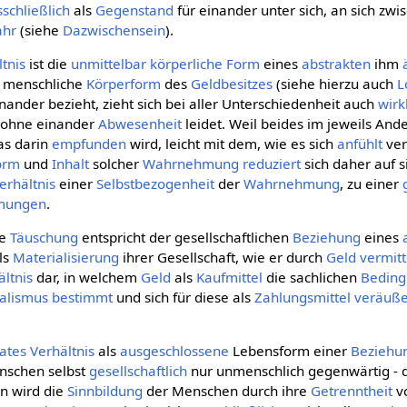
schließlich
als
Gegenstand
für einander unter sich, an sich zw
ahr
(siehe
Dazwischensein
).
tnis
ist die
unmittelbar
körperliche
Form
eines
abstrakten
ihm
ar menschliche
Körperform
des
Geldbesitzes
(siehe hierzu auch
L
ander bezieht, zieht sich bei aller Unterschiedenheit auch
wirk
s ohne einander
Abwesenheit
leidet. Weil beides im jeweils An
was darin
empfunden
wird, leicht mit dem, wie es sich
anfühlt
ver
orm
und
Inhalt
solcher
Wahrnehmung
reduziert
sich daher auf si
erhältnis
einer
Selbstbezogenheit
der
Wahrnehmung
, zu einer
mungen
.
he
Täuschung
entspricht der gesellschaftlichen
Beziehung
eines
ls
Materialisierung
ihrer Gesellschaft, wie er durch
Geld
vermitt
ältnis
dar, in welchem
Geld
als
Kaufmittel
die sachlichen
Bedin
talismus
bestimmt
und sich für diese als
Zahlungsmittel
veräuße
vates
Verhältnis
als
ausgeschlossene
Lebensform einer
Beziehu
enschen selbst
gesellschaftlich
nur unmenschlich gegenwärtig - 
in wird die
Sinnbildung
der Menschen durch ihre
Getrenntheit
v