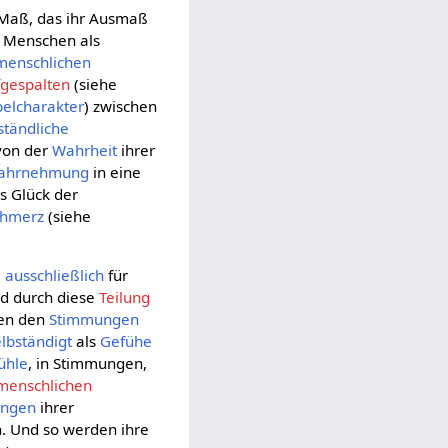
Maß, das ihr Ausmaß
e Menschen als
menschlichen
fgespalten
(siehe
elcharakter
) zwischen
tändliche
von der
Wahrheit
ihrer
ahrnehmung
in eine
es Glück der
chmerz
(siehe
,
ausschließlich
für
nd durch diese
Teilung
den den
Stimmungen
lbständigt
als
Gefühe
ühle
, in Stimmungen,
menschlichen
ungen
ihrer
. Und so werden ihre