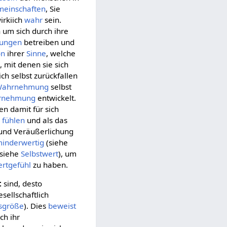
einschaften
, Sie
irkiich
wahr
sein.
 um sich durch ihre
hungen
betreiben und
on
ihrer
Sinne
, welche
 mit denen sie sich
ch selbst zurückfallen
Wahrnehmung
selbst
hrnehmung
entwickelt.
n damit für sich
g
fühlen
und als das
und Veräußerlichung
inderwertig
(siehe
(siehe
Selbstwert
), um
ertgefühl
zu haben.
t
sind, desto
sellschaftlich
fsgröße
). Dies
beweist
ch ihr