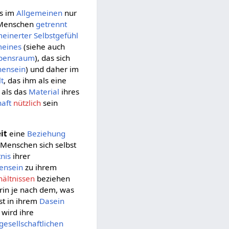
es im
Allgemeinen
nur
 Menschen
getrennt
meinerter
Selbstgefühl
meines
(siehe auch
bensraum
), das sich
hensein
) und daher im
lt
, das ihm als eine
 als das
Material
ihres
haft
nützlich
sein
it
eine
Beziehung
 Menschen sich selbst
tnis
ihrer
ensein
zu ihrem
ältnissen
beziehen
rin je nach dem, was
st in ihrem
Dasein
wird ihre
gesellschaftlichen