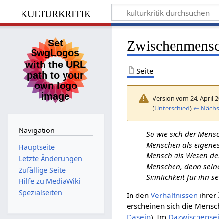
kulturkritik
Zwischenmensch
Seite
Version vom 24. April 
(
Unterschied
)
← Nächst
Navigation
So wie sich der Mens
Menschen als eigenes
Hauptseite
Mensch als Wesen der
Letzte Änderungen
Menschen, denn seine
Zufällige Seite
Sinnlichkeit für ihn s
Hilfe zu MediaWiki
Spezialseiten
In den
Verhältnissen
ihrer
erscheinen sich die Mensch
Dasein
). Im
Dazwischense