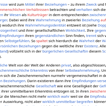
nisse
wird zum
Mittel
ihrer
Beziehungen
– zu ihrem
Zweck
und 
nmenschlichen Verhältnissen
betrachten und
verhalten
sich di
en
ihr
Wesen
als
Kulturträger
in dem entsprechenden
zwischen
ürger
. Dabei wird ihre
Wahrnehmung
in zweierlei
Beziehung
au
g
) wodurch ihre
Wahrnehmungsidentität
entzweit ist (siehe
Dopp
ezogenheit
und ihrer gesellschaftlichen
Wirklichkeit
. Ihre
gegens
Empfindungen
ihren
gegenständlichen
Sinn finden,
trennt
sich 
ren
Selbstgefühlen
. So
spaltet
sich hierdurch die
Wahrheit
der
W
rsönlichen
Beziehungen
gegen die weltliche ihrer
Existenz
. All
stand
) vollzieht sich in der
bürgerlichen Gesellschaftin
diesem
S
).
liche
Welt von der Welt der Anderen
privat
, also abgeschlossen
schenmenschliche
Erkenntnis
von ihrer
Selbstwahrnehmung
. U
n sich die Zwischenmenschen nurmehr vergemeinschaftet in 
en Beziehungen
. Darin existieren dann ihre
Empfindungen
verse
e zwischenmenschliche
Gesellschaft
wie eine Geselligkeit der
Gef
t
ihrer unmittelbaren Erkenntnis entzogen ist. In ihren
zwischen
ür die Menschen nicht mehr
wirklich
wahr
weil sie die
Empfind
er Auswirkung, nicht aber
wirklich
unmittelbar
begreifen
können