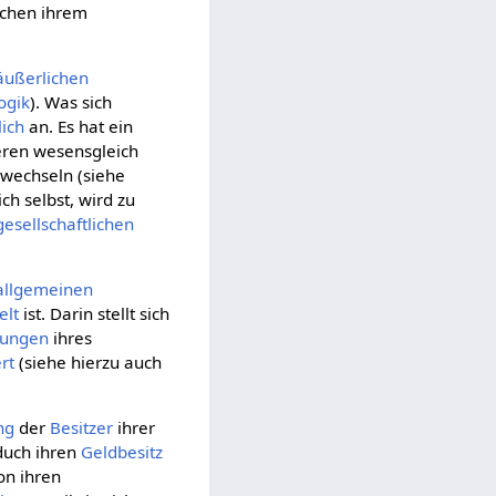
ischen ihrem
äußerlichen
ogik
). Was sich
lich
an. Es hat ein
deren wesensgleich
wechseln (siehe
ch selbst, wird zu
gesellschaftlichen
allgemeinen
elt
ist. Darin stellt sich
gungen
ihres
rt
(siehe hierzu auch
ng
der
Besitzer
ihrer
duch ihren
Geldbesitz
on ihren