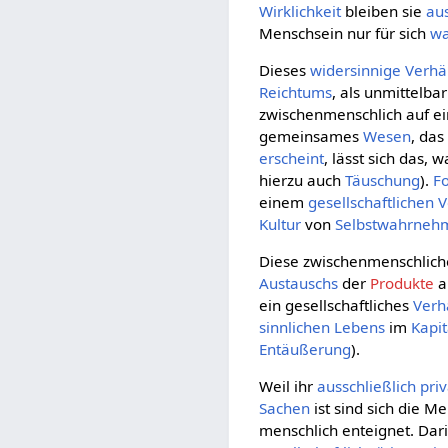
Wirklichkeit
bleiben sie
aus
Menschsein nur für sich
w
Dieses
widersinnige
Verhäl
Reichtums
, als unmittelb
zwischenmenschlich auf ein
gemeinsames
Wesen
, da
erscheint
, lässt sich das, 
hierzu auch
Täuschung
).
F
einem
gesellschaftlichen
V
Kultur
von
Selbstwahrneh
Diese zwischenmenschlic
Austauschs
der
Produkte
a
ein gesellschaftliches
Verh
sinnlichen
Lebens
im
Kapi
Entäußerung
).
Weil ihr
ausschließlich
pri
Sachen
ist sind sich die M
menschlich enteignet. Dar