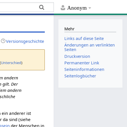
Anonym
Mehr
Links auf diese Seite
Versionsgeschichte
Änderungen an verlinkten
Seiten
Druckversion
(
Unterschied
)
Permanenter Link
Seiten­­informationen
Seitenlogbücher
 im andern
gilt. Der
edem andern
schliche
ein anderer ist
 da sind (siehe
ssein
der Menschen in