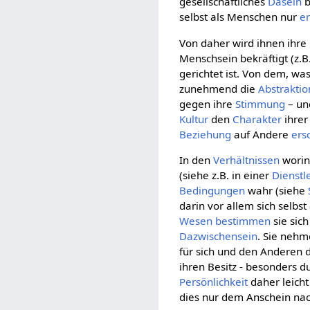
gesellschaftliches
Dasein
b
selbst als Menschen nur
e
Von daher wird ihnen ihre
Menschsein bekräftigt (z.B
gerichtet ist. Von dem, wa
zunehmend die
Abstraktio
gegen ihre
Stimmung
– un
Kultur
den
Charakter
ihre
Beziehung
auf Andere
ers
In den
Verhältnissen
wori
(siehe z.B. in einer
Dienstl
Bedingungen
wahr (siehe
darin vor allem sich selbst
Wesen
bestimmen
sie sic
Dazwischensein
. Sie nehm
für sich und den Anderen 
ihren Besitz - besonders d
Persönlichkeit
daher leicht 
dies nur dem Anschein nac