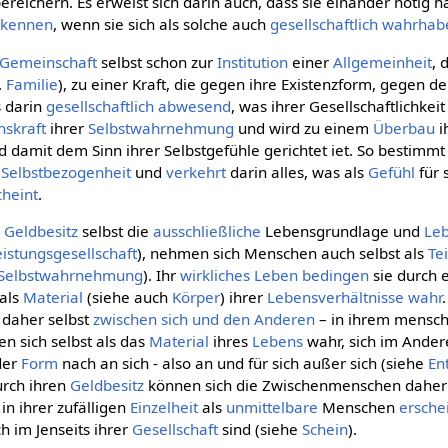
ereichern. Es erweist sich darin auch, dass sie einander nötig h
rkennen
, wenn sie sich als solche auch
gesellschaftlich
wahrhab
Gemeinschaft
selbst schon zur
Institution
einer
Allgemeinheit
, 
.
Familie
), zu einer Kraft, die gegen ihre Existenzform, gegen d
s darin
gesellschaftlich
abwesend
, was ihrer Gesellschaftlichkeit
nskraft
ihrer
Selbstwahrnehmung
und wird zu einem
Überbau
i
d damit dem Sinn ihrer Selbstgefühle gerichtet iet. So bestimmt
r
Selbstbezogenheit
und
verkehrt
darin alles, was als
Gefühl
für 
cheint
.
n
Geldbesitz
selbst die
ausschließliche
Lebensgrundlage und
Le
eistungsgesellschaft
), nehmen sich Menschen auch selbst als
Tei
Selbstwahrnehmung
). Ihr
wirkliches
Leben
bedingen
sie durch 
 als
Material
(siehe auch
Körper
) ihrer
Lebensverhältnisse
wahr
h daher selbst
zwischen sich und den Anderen
– in ihrem mensch
en sich selbst als das
Material
ihres
Lebens
wahr, sich im Ander
der
Form
nach an sich - also an und für sich außer sich (siehe
En
urch ihren
Geldbesitz
können sich die Zwischenmenschen daher 
in ihrer zufälligen
Einzelheit
als
unmittelbare
Menschen
ersche
h im Jenseits ihrer
Gesellschaft
sind (siehe
Schein
).