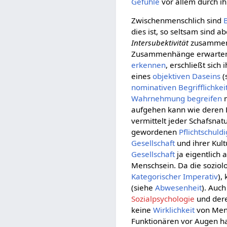
Gefühle
vor allem durch i
Zwischenmenschlich sind
dies ist, so seltsam sind 
Intersubektivität
zusammenf
Zusammenhänge erwarten 
erkennen
, erschließt sich
eines
objektiven
Daseins
(
nominativen
Begrifflichkei
Wahrnehmung
begreifen
m
aufgehen kann wie deren 
vermittelt jeder Schafsnat
gewordenen
Pflichtschuldi
Gesellschaft
und ihrer Kult
Gesellschaft
ja eigentlich
Menschsein. Da die soziol
Kategorischer Imperativ
),
(siehe
Abwesenheit
). Auc
Sozialpsychologie
und der
keine
Wirklichkeit
von Mens
Funktionären vor Augen ha