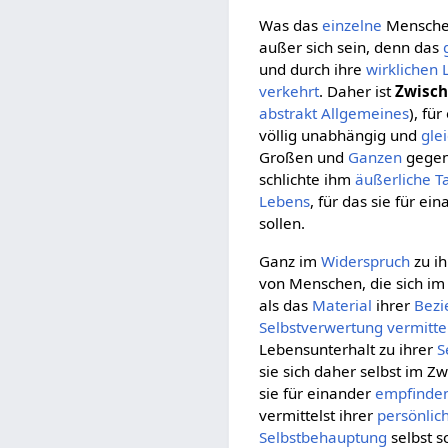
Was das
einzelne
Mensche
außer sich sein, denn das
und durch ihre
wirklichen
verkehrt
. Daher ist
Zwisch
abstrakt Allgemeines
), für
völlig unabhängig und
gle
Großen und
Ganzen
gegen 
schlichte ihm
äußerliche
T
Lebens
, für das sie für ei
sollen.
Ganz im
Widerspruch
zu i
von Menschen, die sich i
als das
Material
ihrer
Bezi
Selbstverwertung
vermitte
Lebensunterhalt zu ihrer
S
sie sich daher selbst im Z
sie für einander
empfinde
vermittelst ihrer
persönlic
Selbstbehauptung
selbst s