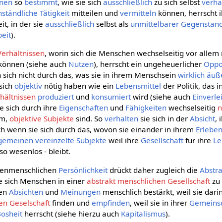
nnen
so
bestimmt
, wie sie sich
ausschließlich
zu sich selbst
verha
ständliche
Tätigkeit
mitteilen und
vermitteln
können, herrscht 
t, in der sie
ausschließlich
selbst als
unmittelbarer
Gegenstan
beit
).
erhältnissen
, worin sich die Menschen wechselseitig vor allem
können (siehe auch
Nutzen
), herrscht ein ungeheuerlicher
Oppo
n sich nicht durch das, was sie in ihrem Menschsein
wirklich
äuß
 sich
objektiv
nötig haben wie ein
Lebensmittel
der Politik, das i
hältnissen
produziert
und
konsumiert
wird (siehe auch
Einverl
ie sich durch ihre
Eigenschaften
und
Fähigkeiten
wechselseitig
n
em,
objektive Subjekte
sind. So
verhalten
sie sich in der
Absicht
, 
ch wenn sie sich durch das, wovon sie einander in ihrem
Erlebe
lgemeinen
vereinzelte
Subjekte
weil ihre
Gesellschaft
für ihre
Le
so wesenlos - bleibt.
henmenschlichen
Persönlichkeit
drückt daher zugleich die
Abstr
e sich Menschen in einer
abstrakt menschlichen Gesellschaft
zu
ren
Absichten
und
Meinungen
menschlich bestärkt, weil sie dari
en Geselschaft
finden und
empfinden
, weil sie in ihrer
Gemeinsc
osheit
herrscht (siehe hierzu auch
Kapitalismus
).