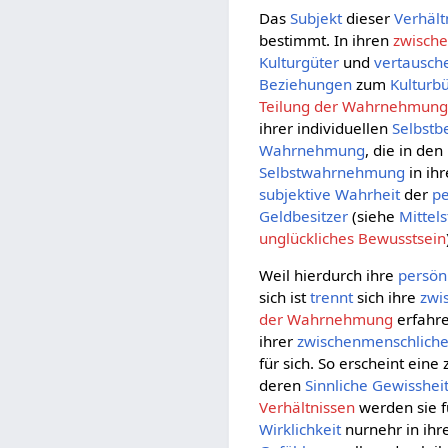
Das
Subjekt
dieser
Verhält
bestimmt. In ihren
zwische
Kulturgüter
und
vertausch
Beziehungen
zum
Kulturb
Teilung der Wahrnehmun
ihrer individuellen
Selbstb
Wahrnehmung
, die in den
Selbstwahrnehmung
in ih
subjektive
Wahrheit
der
pe
Geldbesitzer
(siehe
Mittel
unglückliches Bewusstsein
Weil hierdurch ihre
persön
sich ist
trennt
sich ihre
zwi
der Wahrnehmung
erfahre
ihrer
zwischenmenschlich
für sich. So erscheint ein
deren
Sinnliche Gewisshei
Verhältnissen
werden sie f
Wirklichkeit
nurnehr in ihr