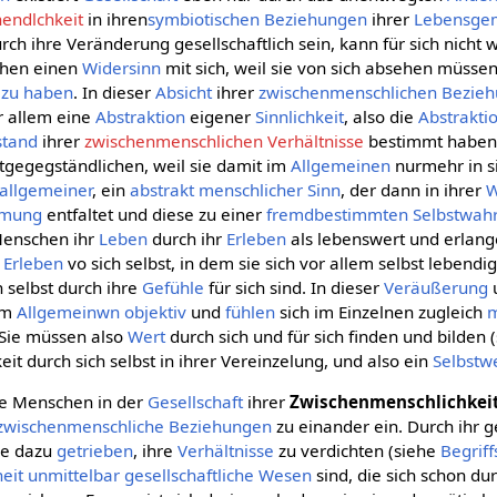
nendlchkeit
in ihren
symbiotischen
Beziehungen
ihrer
Lebensgem
rch ihre Veränderung gesellschaftlich sein, kann für sich nicht w
chen einen
Widersinn
mit sich, weil sie von sich absehen müssen
 zu haben
. In dieser
Absicht
ihrer
zwischenmenschlichen Bezie
r allem eine
Abstraktion
eigener
Sinnlichkeit
, also die
Abstrakti
tand
ihrer
zwischenmenschlichen Verhältnisse
bestimmt haben,
entgegegständlichen, weil sie damit im
Allgemeinen
nurmehr in si
 allgemeiner
, ein
abstrakt menschlicher Sinn
, der dann in ihrer
mmung
entfaltet und diese zu einer
fremdbestimmten
Selbstwa
Menschen ihr
Leben
durch ihr
Erleben
als lebenswert und erlange
n
Erleben
vo sich selbst, in dem sie sich vor allem selbst lebendi
ch selbst durch ihre
Gefühle
für sich sind. In dieser
Veräußerung
 im
Allgemeinwn
objektiv
und
fühlen
sich im Einzelnen zugleich
m
 Sie müssen also
Wert
durch sich und für sich finden und bilden 
eit durch sich selbst in ihrer Vereinzelung, und also ein
Selbstw
e Menschen in der
Gesellschaft
ihrer
Zwischenmenschlichkei
zwischenmenschliche Beziehungen
zu einander ein. Durch ihr ge
ie dazu
getrieben
, ihre
Verhältnisse
zu verdichten (siehe
Begrif
eit
unmittelbar
gesellschaftliche
Wesen
sind, die sich schon dur