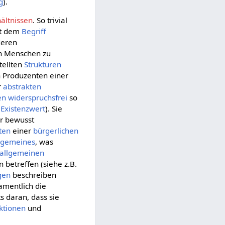
g
).
ältnissen
. So trivial
mit dem
Begriff
deren
n Menschen zu
tellten
Strukturen
n Produzenten einer
r
abstrakten
en
widerspruchsfrei
so
e
Existenzwert
). Sie
r bewusst
ten
einer
bürgerlichen
lgemeines
, was
allgemeinen
betreffen (siehe z.B.
gen
beschreiben
namentlich die
s daran, dass sie
ktionen
und