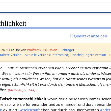
lichkeit
Quelltext anzeigen
2026, 13:12 Uhr von
Wolfram
(
Diskussion
|
Beiträge
)
ältere Version
|
Aktuelle Version
(
Unterschied
) |
Nächstjüngere Version →
ch ... nur im Menschen erkennen kann, erkennt er sich erst dann
 Wesen, wenn sein Wesen ihm im andern auch als anderes Wesen 
 Natur, als natürliches Wesen, hat die Natur seines Wesens in j
 eigene Sinnlichkeit ist erst durch den andern Menschen als men
elbst.
(MEW 40, S. 544)
.
Zwischenmenschlichkeit
worin der eine Mensch immer schon 
en so, wie sie für einander und zu einander und durch einander
in
existiert
Gesellschaft
eben nur durch das unentwegten
Ander