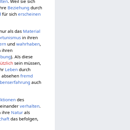
lten
. Weil sie sich
ihre
Beziehung
durch
d
für sich
erscheinen
 nur als das
Material
rtunismus
in ihren
ern
und
wahrhaben
,
n ihren
eibung
). Als diese
ützlich
sein müssen,
ihr
Leben
durch
n
absehen
fremd
benserfahrung
auch
aktionen
des
 einander
verhalten
.
n ihre
Natur
als
haft
das befolgen,