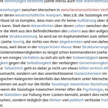
hre
Stimmungen
bestimmt
(siehe hierzu auch
tote Wahrnehmun
Beziehungen
zwischen Menschen in
zwischenmenschlichen Verh
aber deren
wissenschaftliche
Analysen
. Was z.B. die Soziologie 
asst ist so Komplex, dass man von ihr keine
Aufklärung
über 
kann. Statt darin
Wesentliches
über deren
Leben
zwischen de
 ihr die Welt aus den Befindlichkeiten des
Lebens
aus den aufges
siehe
Strukturalismus
). So wird sie im Kopfumdrehen zum stille
t
(siehe
Norm
), die nichts von ihrer
abgetrennten
und von dahe
uss, weil diese in der
körperlichen
Masse
ihrer
Strukturierung
Existenznotwendigkeiten es längst schon kommandieren (sieh
ur ein inniges
Verhältnis
zu sich als sich der
Notwendigkeit
seine
gkeit
gegen die
Selbstlosigkeit
der verbürgten
Gemeinsinnigkei
ur.
Tatsächlich
geht es dabei ja nicht um etwas
Mittel
wirklich
Al
 ausmacht, sondern um das unentschlossene
Dazwischensein
im
ogischen Kategorien bestenfalls das Menschsein unter Menschen 
 können sie auch nur die bloße
Tautologie
wesenloser
Beziehun
h wenn die Soziologie inzwischen immer öfter die
Psychologie
, 
en
Statistiken
zur Füllung ihrer Lücken bemüht, ändert dies nicht
chen, sondern lediglich das
Wirken
von
politisch
verfasste
Fun
t.