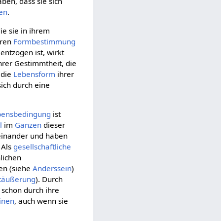
aben, dass sie sich
en
.
die sie in ihrem
eren
Formbestimmung
 entzogen ist, wirkt
hrer Gestimmtheit, die
 die
Lebensform
ihrer
sich durch eine
bensbedingung
ist
l
im
Ganzen
dieser
einander und haben
. Als
gesellschaftliche
lichen
en (siehe
Anderssein
)
täußerung
). Durch
schon durch ihre
inen
, auch wenn sie