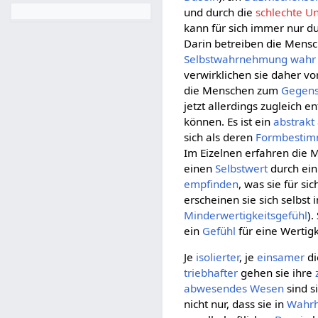
und durch die
schlechte U
kann für sich immer nur du
Darin betreiben die Mens
Selbstwahrnehmung
wahr
verwirklichen sie daher vo
die Menschen zum
Gegens
jetzt allerdings zugleich 
können. Es ist ein
abstrakt
sich als deren
Formbesti
Im Eizelnen erfahren die 
einen
Selbstwert
durch ei
empfinden
, was sie für si
erscheinen sie sich selbst
Minderwertigkeitsgefühl
).
ein
Gefühl
für eine Wertigk
Je
isolierter
, je
einsamer
di
triebhafter
gehen sie ihre
abwesendes
Wesen
sind s
nicht nur, dass sie in
Wahrh