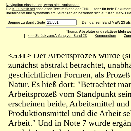
Navigation einschalten, wenn nicht vorhanden
Die
Kulturkritik.net
hat diesen Text im Sinne der GNU-Lizenz für freie Dokume
überarbeitet und systematisiert. Seitenzahlen beziehen sich auf: Karl Marx/ Frie
Springe zu Band , Seite
|
Den ganzen Band MEW 23 als
Thema:
Absoluter und relativer Mehrwe
|
<== Zurück zum Anfang von Band 23
|
Kompendium
|
Zum