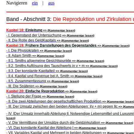
Navigieren
ein
|
aus
Band
- Abschnitt 3:
Die Reproduktion und Zirkulation
Kapitel 18:
Einleitung
=> (Kommentar lesen)
- I. Gegenstand der Untersuchung
=> (Kommentar lesen)
- II. Die Rolle des GeldKapitals
=> (Kommentar lesen)
Kapitel 19:
Frühere Darstellungen des Gegenstandes
=> (Kommentar lesen)
- I. Die Physiokraten
=> (Kommentar lesen)
- II. Adam Smith
=> (Kommentar lesen)
- II.1. Smiths allgemeine Gesichtspunkte
=> (Kommentar lesen)
- II.2. Smiths Auflösung des Tauschwerts in v + m
=> (Kommentar lesen)
- II.3. Der konstante Kapitalteil
=> (Kommentar lesen)
- II.4. Kapital und Revenue bei A. Smith
=> (Kommentar lesen)
- II.5. Zusammenfassung
=> (Kommentar lesen)
- III. Die Späteren
=> (Kommentar lesen)
Kapitel 20:
Einfache Reproduktion
=> (Kommentar lesen)
- I. Stellung der Frage
=> (Kommentar lesen)
- II. Die zwei Abteilungen der gesellschaftlichen Produktion
=> (Kommentar lesen
- III. Der Umsatz zwischen den beiden Abteilungen: I(v + m) gegen IIc
=> (Kommen
- IV. IDer Umsatz innerhalb Abteilung II. Notwendige Lebensmittel und Luxusmit
lesen)
- V. Die Vermittlung der Umsätze durch die Geldzirkulation
=> (Kommentar lesen)
- VI. Das konstante Kapital der Abteilung I
=> (Kommentar lesen)
- VII. Variables Kapital und Mehrwert in beiden Abteilungen
=> (Kommentar lesen