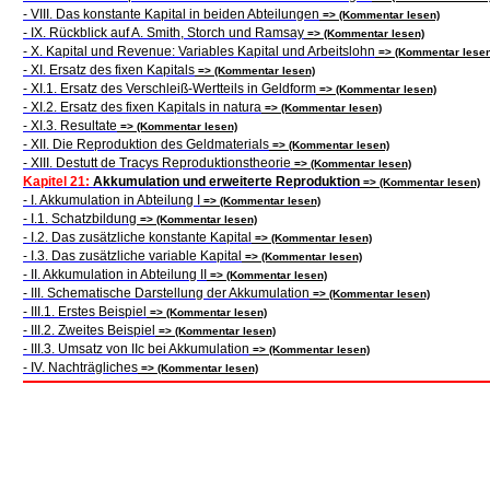
- VIII. Das konstante Kapital in beiden Abteilungen
=> (Kommentar lesen)
- IX. Rückblick auf A. Smith, Storch und Ramsay
=> (Kommentar lesen)
- X. Kapital und Revenue: Variables Kapital und Arbeitslohn
=> (Kommentar lesen
- XI. Ersatz des fixen Kapitals
=> (Kommentar lesen)
- XI.1. Ersatz des Verschleiß-Wertteils in Geldform
=> (Kommentar lesen)
- XI.2. Ersatz des fixen Kapitals in natura
=> (Kommentar lesen)
- XI.3. Resultate
=> (Kommentar lesen)
- XII. Die Reproduktion des Geldmaterials
=> (Kommentar lesen)
- XIII. Destutt de Tracys Reproduktionstheorie
=> (Kommentar lesen)
Kapitel 21:
Akkumulation und erweiterte Reproduktion
=> (Kommentar lesen)
- I. Akkumulation in Abteilung I
=> (Kommentar lesen)
- I.1. Schatzbildung
=> (Kommentar lesen)
- I.2. Das zusätzliche konstante Kapital
=> (Kommentar lesen)
- I.3. Das zusätzliche variable Kapital
=> (Kommentar lesen)
- II. Akkumulation in Abteilung II
=> (Kommentar lesen)
- III. Schematische Darstellung der Akkumulation
=> (Kommentar lesen)
- III.1. Erstes Beispiel
=> (Kommentar lesen)
- III.2. Zweites Beispiel
=> (Kommentar lesen)
- III.3. Umsatz von IIc bei Akkumulation
=> (Kommentar lesen)
- IV. Nachträgliches
=> (Kommentar lesen)