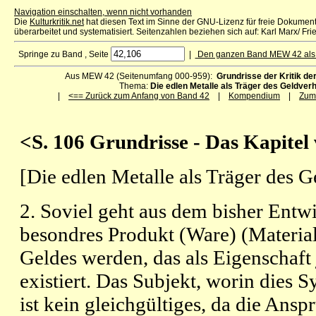
Navigation einschalten, wenn nicht vorhanden
Die
Kulturkritik.net
hat diesen Text im Sinne der GNU-Lizenz für freie Dokume
überarbeitet und systematisiert. Seitenzahlen beziehen sich auf: Karl Marx/ Frie
Springe zu Band , Seite
|
Den ganzen Band MEW 42 als
Aus MEW 42 (Seitenumfang 000-959):
Grundrisse der Kritik de
Thema:
Die edlen Metalle als Träger des Geldver
|
<== Zurück zum Anfang von Band 42
|
Kompendium
|
Zum