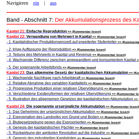
Navigieren
ein
|
aus
Band
- Abschnitt 7:
Der Akkumulationsprozess des Ka
Kapitel 21:
Einfache Reproduktion
=> (Kommentar lesen)
Kapitel 22:
Verwandlung von Mehrwert in Kapital
=> (Kommentar lesen)
- 1. Kapitalistischer Produktionsprozeß auf erweiterter Stufenleiter
=> (Kommentar
- 2. Irrige Auffassung der Reproduktion
=> (Kommentar lesen)
- 3. Teilung des Mehrwerts in Kapital und Revenue
=> (Kommentar lesen)
- 4. Wachsende Differenz zwischen angewandtem und konsumiertem Kapital
=
- 5. Der sogenannte Arbeitsfonds
=> (Kommentar lesen)
Kapitel 23:
Das allgemeine Gesetz der kapitalistischen Akkumulation
=> (Ko
- 1. Wachsende Nachfrage nach Arbeitskraft
=> (Kommentar lesen)
- 2. Relative Abnahme des variablen Kapitalteils
=> (Kommentar lesen)
- 3. Progressive Produktion einer relativen Übervölkerung
=> (Kommentar lesen)
- 4. Verschiedene Existenzformen der relativen Übervölkerung
=> (Kommentar le
- 5. Illustration des allgemeinen Gesetzes der kapitalistischen Akkumulation
=> 
Kapitel 24:
Die sogenannte ursprüngliche Akkumulation
=> (Kommentar lesen)
- 1. Das Geheimnis der ursprünglichen Akkumulation
=> (Kommentar lesen)
- 2. Expropriation des Landvolks von Grund und Boden
=> (Kommentar lesen)
- 3. Blutgesetzgebung gegen die Expropriierten
=> (Kommentar lesen)
- 4. Genesis der kapitalistischen Pächter
=> (Kommentar lesen)
- 5. Rückwirkung der agrikolen Revolution auf die Industrie
=> (Kommentar lesen
- 6. Genesis des industriellen Kapitalisten
=> (Kommentar lesen)