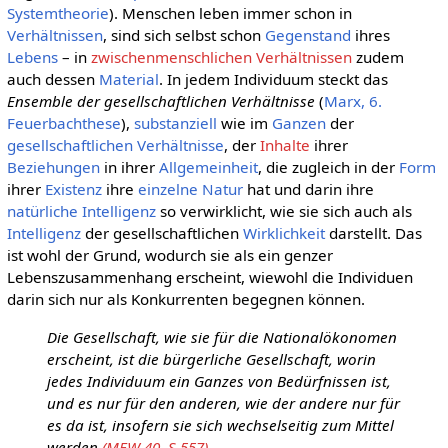
Systemtheorie
). Menschen leben immer schon in
Verhältnissen
, sind sich selbst schon
Gegenstand
ihres
Lebens
– in
zwischenmenschlichen Verhältnissen
zudem
auch dessen
Material
. In jedem Individuum steckt das
Ensemble der gesellschaftlichen Verhältnisse
(
Marx, 6.
Feuerbachthese
),
substanziell
wie im
Ganzen
der
gesellschaftlichen
Verhältnisse
, der
Inhalte
ihrer
Beziehungen
in ihrer
Allgemeinheit
, die zugleich in der
Form
ihrer
Existenz
ihre
einzelne
Natur
hat und darin ihre
natürliche Intelligenz
so verwirklicht, wie sie sich auch als
Intelligenz
der gesellschaftlichen
Wirklichkeit
darstellt. Das
ist wohl der Grund, wodurch sie als ein genzer
Lebenszusammenhang erscheint, wiewohl die Individuen
darin sich nur als Konkurrenten begegnen können.
Die Gesellschaft, wie sie für die Nationalökonomen
erscheint, ist die bürgerliche Gesellschaft, worin
jedes Individuum ein Ganzes von Bedürfnissen ist,
und es nur für den anderen, wie der andere nur für
es da ist, insofern sie sich wechselseitig zum Mittel
werden.
(MEW 40, S.557)