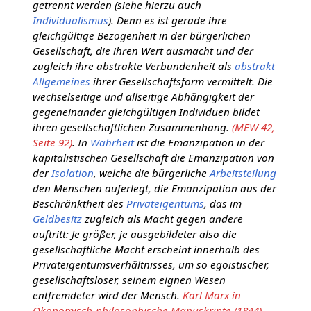
getrennt werden (siehe hierzu auch
Individualismus
). Denn es ist gerade ihre
gleichgültige Bezogenheit in der bürgerlichen
Gesellschaft, die ihren Wert ausmacht und der
zugleich ihre abstrakte Verbundenheit als
abstrakt
Allgemeines
ihrer Gesellschaftsform vermittelt. Die
wechselseitige und allseitige Abhängigkeit der
gegeneinander gleichgültigen Individuen bildet
ihren gesellschaftlichen Zusammenhang.
(MEW 42,
Seite 92)
. In
Wahrheit
ist die Emanzipation in der
kapitalistischen Gesellschaft die Emanzipation von
der
Isolation
, welche die bürgerliche
Arbeitsteilung
den Menschen auferlegt, die Emanzipation aus der
Beschränktheit des
Privateigentums
, das im
Geldbesitz
zugleich als Macht gegen andere
auftritt: Je größer, je ausgebildeter also die
gesellschaftliche Macht erscheint innerhalb des
Privateigentumsverhältnisses, um so egoistischer,
gesellschaftsloser, seinem eignen Wesen
entfremdeter wird der Mensch.
Karl Marx in
Ökonomisch-philosophische Manuskripte (1844)