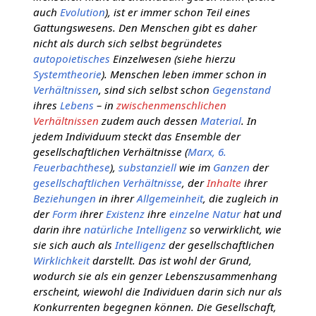
auch
Evolution
), ist er immer schon Teil eines
Gattungswesens. Den Menschen gibt es daher
nicht als durch sich selbst begründetes
autopoietisches
Einzelwesen (siehe hierzu
Systemtheorie
). Menschen leben immer schon in
Verhältnissen
, sind sich selbst schon
Gegenstand
ihres
Lebens
– in
zwischenmenschlichen
Verhältnissen
zudem auch dessen
Material
. In
jedem Individuum steckt das Ensemble der
gesellschaftlichen Verhältnisse (
Marx, 6.
Feuerbachthese
),
substanziell
wie im
Ganzen
der
gesellschaftlichen
Verhältnisse
, der
Inhalte
ihrer
Beziehungen
in ihrer
Allgemeinheit
, die zugleich in
der
Form
ihrer
Existenz
ihre
einzelne
Natur
hat und
darin ihre
natürliche Intelligenz
so verwirklicht, wie
sie sich auch als
Intelligenz
der gesellschaftlichen
Wirklichkeit
darstellt. Das ist wohl der Grund,
wodurch sie als ein genzer Lebenszusammenhang
erscheint, wiewohl die Individuen darin sich nur als
Konkurrenten begegnen können. Die Gesellschaft,