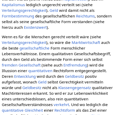
Kapitalismus
lediglich ungerecht verteilt sei (siehe
Verteilungsgerechtigkeit
).
Geld
wird damit nicht als
Formbestimmung
des gesellschaftlichen
Reichtums
, sondern
selbst als seine gesellschaftliche Form verstanden (siehe
hierzu auch
Existenzwert
).
Wenn es für die Menschen gerecht verteilt wäre (siehe
Verteilungsgerechtigkeit
), so wäre die
Marktwirtschaft
auch
die beste
gesellschaftliche
Form menschlicher
Lebensverhältnisse. Einem qualitativen Gesellschaftsbegriff,
durch den Geld als bestimmende Form einer sich selbst
fremden
Gesellschaft
(siehe auch
Entfremdung
) wird die
Illussion einer
quantitativen
Rechtsform entgegengestellt.
Deren
Entwicklung
wird durch den
Geldbesitz
positiv
aufgefasst, wonach
Geld
selbst Gerechtigkeit vermitteln
würde und
Geldbesitz
nicht als
Klassengegensatz
qualitativer
Machtinteressen erkannt. So wrd er zur Lebenswirklichkeit
eines unterschiedslosen, also rein quantitativen
Gesellschaftsverständnisses
verkehrt
. Und wo lediglich die
quantitative
Gleichheit
einer
Rechtsform
als das Ziel einer