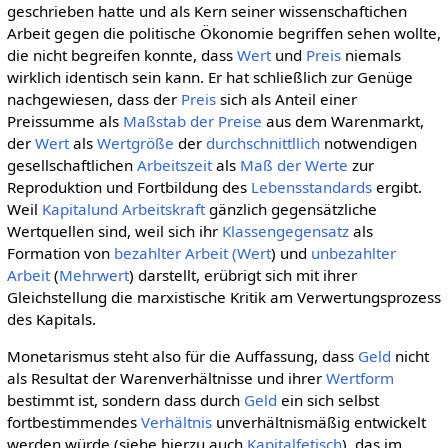
geschrieben hatte und als Kern seiner wissenschaftichen
Arbeit gegen die politische Ökonomie begriffen sehen wollte,
die nicht begreifen konnte, dass
Wert
und
Preis
niemals
wirklich identisch sein kann. Er hat schließlich zur Genüge
nachgewiesen, dass der
Preis
sich als Anteil einer
Preissumme als
Maßstab der Preise
aus dem Warenmarkt,
der
Wert
als
Wertgröße
der
durchschnittllich
notwendigen
gesellschaftlichen
Arbeitszeit
als
Maß der Werte
zur
Reproduktion und Fortbildung des
Lebensstandards
ergibt.
Weil
Kapitalund
Arbeitskraft
gänzlich gegensätzliche
Wertquellen sind, weil sich ihr
Klassengegensatz
als
Formation von
bezahlter Arbeit (
Wert
) und
unbezahlter
Arbeit
(
Mehrwert
) darstellt, erübrigt sich mit ihrer
Gleichstellung die marxistische Kritik am Verwertungsprozess
des Kapitals.
Monetarismus steht also für die Auffassung, dass
Geld
nicht
als Resultat der Warenverhältnisse und ihrer
Wertform
bestimmt ist, sondern dass durch
Geld
ein sich selbst
fortbestimmendes
Verhältnis
unverhältnismäßig entwickelt
werden würde (siehe hierzu auch
Kapitalfetisch
), das im