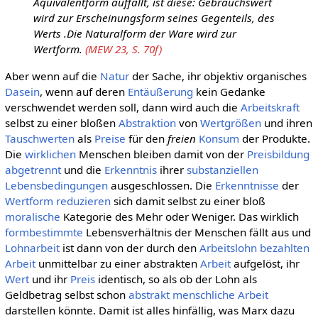
Äquivalentform auffällt, ist diese: Gebrauchswert
wird zur Erscheinungsform seines Gegenteils, des
Werts .Die Naturalform der Ware wird zur
Wertform.
(MEW 23, S. 70f)
Aber wenn auf die
Natur
der Sache, ihr objektiv organisches
Dasein
, wenn auf deren
Entäußerung
kein Gedanke
verschwendet werden soll, dann wird auch die
Arbeitskraft
selbst zu einer bloßen
Abstraktion
von
Wertgrößen
und ihren
Tauschwerten
als
Preise
für den
freien
Konsum
der Produkte.
Die
wirklichen
Menschen bleiben damit von der
Preisbildung
abgetrennt
und die
Erkenntnis
ihrer
substanziellen
Lebensbedingungen
ausgeschlossen. Die
Erkenntnisse
der
Wertform
reduzieren
sich damit selbst zu einer bloß
moralische
Kategorie des Mehr oder Weniger. Das wirklich
formbestimmte
Lebensverhältnis der Menschen fällt aus und
Lohnarbeit
ist dann von der durch den
Arbeitslohn
bezahlten
Arbeit
unmittelbar zu einer abstrakten
Arbeit
aufgelöst, ihr
Wert
und ihr
Preis
identisch, so als ob der Lohn als
Geldbetrag selbst schon
abstrakt menschliche Arbeit
darstellen könnte. Damit ist alles hinfällig, was Marx dazu