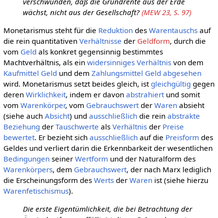
verschwunden, daß die Grundrente aus der Erde
wächst, nicht aus der Gesellschaft?
(MEW 23, S. 97)
Monetarismus steht für die
Reduktion
des
Warentauschs
auf
die rein quantitativen
Verhältnisse
der
Geldform
, durch die
vom
Geld
als konkret gegensinnig bestimmtes
Machtverhältnis, als ein
widersinniges
Verhältnis
von dem
Kaufmittel
Geld
und dem
Zahlungsmittel
Geld
abgesehen
wird. Monetarismus setzt beides gleich, ist
gleichgültig
gegen
deren
Wirklichkeit
, indem er davon
abstrahiert
und somit
vom
Warenkörper
, vom
Gebrauchswert
der
Waren
absieht
(siehe auch
Absicht
) und
ausschließlich
die rein
abstrakte
Beziehung
der
Tauschwerte
als
Verhältnis
der
Preise
bewertet
. Er bezieht sich
ausschließlich
auf die
Preisform
des
Geldes und verliert darin die Erkennbarkeit der wesentlichen
Bedingungen
seiner
Wertform
und der Naturalform des
Warenkörpers
, dem
Gebrauchswert
, der nach Marx lediglich
die Erscheinungsform des
Werts
der
Waren
ist (siehe hierzu
Warenfetischismus
).
Die erste Eigentümlichkeit, die bei Betrachtung der