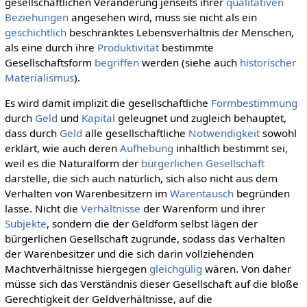
gesellschaftlichen Veränderung jenseits ihrer
qualitativen
Beziehungen
angesehen wird, muss sie nicht als ein
geschichtlich
beschränktes Lebensverhältnis der Menschen,
als eine durch ihre
Produktivität
bestimmte
Gesellschaftsform
begriffen
werden (siehe auch
historischer
Materialismus
).
Es wird damit implizit die gesellschaftliche
Formbestimmung
durch
Geld
und
Kapital
geleugnet und zugleich behauptet,
dass durch
Geld
alle gesellschaftliche
Notwendigkeit
sowohl
erklärt, wie auch deren
Aufhebung
inhaltlich bestimmt sei,
weil es die Naturalform der
bürgerlichen Gesellschaft
darstelle, die sich auch natürlich, sich also nicht aus dem
Verhalten von Warenbesitzern im
Warentausch
begründen
lasse. Nicht die
Verhältnisse
der Warenform und ihrer
Subjekte
, sondern die der Geldform selbst lägen der
bürgerlichen Gesellschaft zugrunde, sodass das Verhalten
der Warenbesitzer und die sich darin vollziehenden
Machtverhältnisse hiergegen
gleichgülig
wären. Von daher
müsse sich das Verständnis dieser Gesellschaft auf die bloße
Gerechtigkeit der Geldverhältnisse, auf die