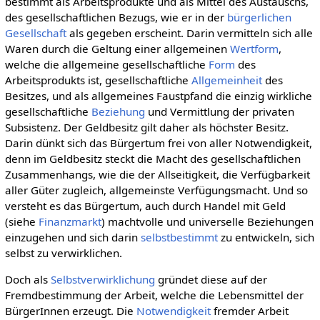
bestimmt als Arbeitsprodukte und als Mittel des Austauschs,
des gesellschaftlichen Bezugs, wie er in der
bürgerlichen
Gesellschaft
als gegeben erscheint. Darin vermitteln sich alle
Waren durch die Geltung einer allgemeinen
Wertform
,
welche die allgemeine gesellschaftliche
Form
des
Arbeitsprodukts ist, gesellschaftliche
Allgemeinheit
des
Besitzes, und als allgemeines Faustpfand die einzig wirkliche
gesellschaftliche
Beziehung
und Vermittlung der privaten
Subsistenz. Der Geldbesitz gilt daher als höchster Besitz.
Darin dünkt sich das Bürgertum frei von aller Notwendigkeit,
denn im Geldbesitz steckt die Macht des gesellschaftlichen
Zusammenhangs, wie die der Allseitigkeit, die Verfügbarkeit
aller Güter zugleich, allgemeinste Verfügungsmacht. Und so
versteht es das Bürgertum, auch durch Handel mit Geld
(siehe
Finanzmarkt
) machtvolle und universelle Beziehungen
einzugehen und sich darin
selbstbestimmt
zu entwickeln, sich
selbst zu verwirklichen.
Doch als
Selbstverwirklichung
gründet diese auf der
Fremdbestimmung der Arbeit, welche die Lebensmittel der
BürgerInnen erzeugt. Die
Notwendigkeit
fremder Arbeit