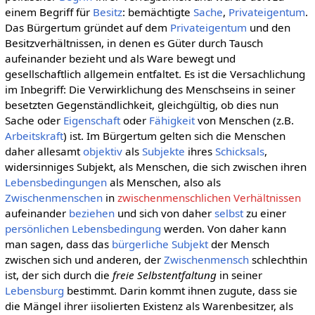
einem Begriff für
Besitz
: bemächtigte
Sache
,
Privateigentum
.
Das Bürgertum gründet auf dem
Privateigentum
und den
Besitzverhältnissen, in denen es Güter durch Tausch
aufeinander bezieht und als Ware bewegt und
gesellschaftlich allgemein entfaltet. Es ist die Versachlichung
im Inbegriff: Die Verwirklichung des Menschseins in seiner
besetzten Gegenständlichkeit, gleichgültig, ob dies nun
Sache oder
Eigenschaft
oder
Fähigkeit
von Menschen (z.B.
Arbeitskraft
) ist. Im Bürgertum gelten sich die Menschen
daher allesamt
objektiv
als
Subjekte
ihres
Schicksals
,
widersinniges Subjekt, als Menschen, die sich zwischen ihren
Lebensbedingungen
als Menschen, also als
Zwischenmenschen
in
zwischenmenschlichen Verhältnissen
aufeinander
beziehen
und sich von daher
selbst
zu einer
persönlichen
Lebensbedingung
werden. Von daher kann
man sagen, dass das
bürgerliche Subjekt
der Mensch
zwischen sich und anderen, der
Zwischenmensch
schlechthin
ist, der sich durch die
freie Selbstentfaltung
in seiner
Lebensburg
bestimmt. Darin kommt ihnen zugute, dass sie
die Mängel ihrer iisolierten Existenz als Warenbesitzer, als