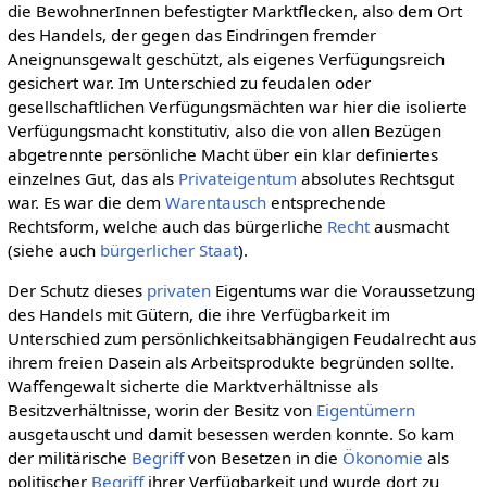
die BewohnerInnen befestigter Marktflecken, also dem Ort
des Handels, der gegen das Eindringen fremder
Aneignunsgewalt geschützt, als eigenes Verfügungsreich
gesichert war. Im Unterschied zu feudalen oder
gesellschaftlichen Verfügungsmächten war hier die isolierte
Verfügungsmacht konstitutiv, also die von allen Bezügen
abgetrennte persönliche Macht über ein klar definiertes
einzelnes Gut, das als
Privateigentum
absolutes Rechtsgut
war. Es war die dem
Warentausch
entsprechende
Rechtsform, welche auch das bürgerliche
Recht
ausmacht
(siehe auch
bürgerlicher Staat
).
Der Schutz dieses
privaten
Eigentums war die Voraussetzung
des Handels mit Gütern, die ihre Verfügbarkeit im
Unterschied zum persönlichkeitsabhängigen Feudalrecht aus
ihrem freien Dasein als Arbeitsprodukte begründen sollte.
Waffengewalt sicherte die Marktverhältnisse als
Besitzverhältnisse, worin der Besitz von
Eigentümern
ausgetauscht und damit besessen werden konnte. So kam
der militärische
Begriff
von Besetzen in die
Ökonomie
als
politischer
Begriff
ihrer Verfügbarkeit und wurde dort zu