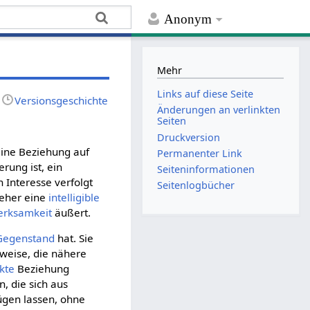
Anonym
Mehr
Links auf diese Seite
Versionsgeschichte
Änderungen an verlinkten
Seiten
Druckversion
 eine Beziehung auf
Permanenter Link
rung ist, ein
Seiten­­informationen
 Interesse verfolgt
Seitenlogbücher
t eher eine
intelligible
erksamkeit
äußert.
Gegenstand
hat. Sie
weise, die nähere
kte
Beziehung
n, die sich aus
gen lassen, ohne