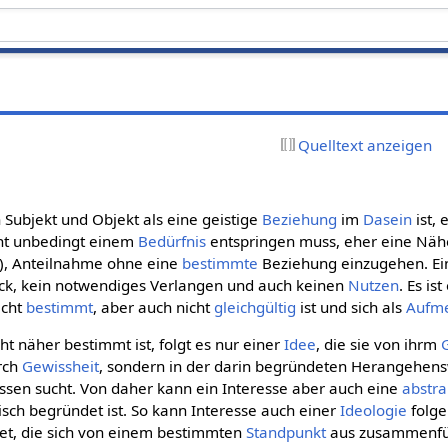
Quelltext anzeigen
n Subjekt und Objekt als eine geistige
Beziehung
im
Dasein
ist,
cht unbedingt einem
Bedürfnis
entspringen muss, eher eine Nähe
e), Anteilnahme ohne eine
bestimmte
Beziehung einzugehen. Ein
ck, kein notwendiges Verlangen und auch keinen
Nutzen
. Es is
icht
bestimmt
, aber auch nicht
gleichgültig
ist und sich als
Aufm
ht näher bestimmt ist, folgt es nur einer
Idee
, die sie von ihrm
urch
Gewissheit
, sondern in der darin begründeten Herangehens
sen sucht. Von daher kann ein Interesse aber auch eine
abstra
isch begründet ist. So kann Interesse auch einer
Ideologie
folge
t, die sich von einem bestimmten
Standpunkt
aus zusammenfü