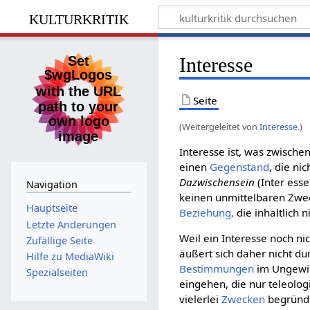
kulturkritik
Interesse
Seite
(Weitergeleitet von
Interesse.
)
Interesse ist, was zwische
einen
Gegenstand
, die ni
Dazwischensein
(Inter ess
Navigation
keinen unmittelbaren Zwe
Hauptseite
Beziehung,
die inhaltlich n
Letzte Änderungen
Weil ein Interesse noch nic
Zufällige Seite
äußert sich daher nicht d
Hilfe zu MediaWiki
Bestimmungen
im Ungewis
Spezialseiten
eingehen, die nur teleolog
vielerlei
Zwecken
begründe