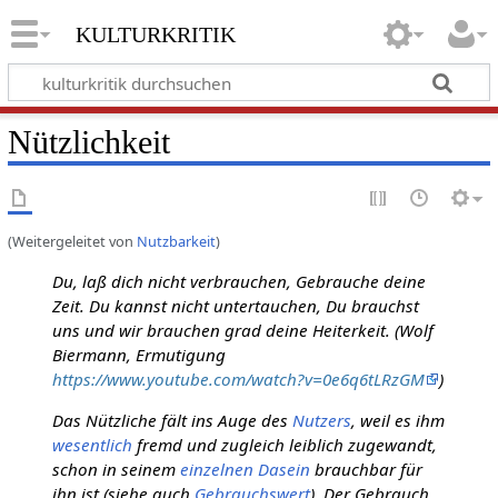
kulturkritik
Nützlichkeit
(Weitergeleitet von
Nutzbarkeit
)
Du, laß dich nicht verbrauchen, Gebrauche deine
Zeit. Du kannst nicht untertauchen, Du brauchst
uns und wir brauchen grad deine Heiterkeit. (Wolf
Biermann, Ermutigung
https://www.youtube.com/watch?v=0e6q6tLRzGM
)
Das Nützliche fält ins Auge des
Nutzers
, weil es ihm
wesentlich
fremd und zugleich leiblich zugewandt,
schon in seinem
einzelnen
Dasein
brauchbar für
ihn ist (siehe auch
Gebrauchswert
). Der Gebrauch