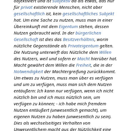
objektiviert und ist
subjektiv
da als etwas, das nur
für
privat
existierende Menschen, nicht aber
gesellschaftlich
ist, kein
gesellschaftliches
Subjekt
hat. Um eine Sache zu nutzen, muss man in einer
Übereinkunft mit dem
Eigentum
stehen, dessen
Nutzen gebraucht wird. In der
bürgerlichen
Gesellschaft
ist dies das
Besitzverhältnis
, worin
nützliche Gegenstände als
Privateigentum
gelten.
Die Nutzung unterwirft das Nützliche dem
Willen
des Nutzers, weil und sofern er
Macht
hierüber hat.
Macht gewährt dem Willen die
Freiheit
, die in der
Notwendigkeit
der Machtergreifung zurückkommt.
Um etwas zu Nutzen, muss man über es verfügen
und um zu verfügen, muss man sich dem Nutzen
entäußern: Ich kann nur verfügen, wenn ich nicht
nützlich bin und ich muss nützlich sein, um
verfügen zu können; - ich habe mich fremdem
Nutzen entäußert (unwesentlich gemacht), um
eigenen Nutzen zu haben (unwesentlich zu sein).
Dies als wechselseitiges Verhalten von
Unwesentlichem macht aus der Nützlichkeit eine