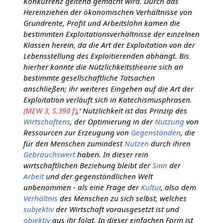
Konkurrenz geltend gemacht wird. Durch das
Hereinziehen der ökonomischen Verhältnisse von
Grundrente, Profit und Arbeitslohn kamen die
bestimmten Exploitationsverhältnisse der einzelnen
Klassen herein, da die Art der Exploitation von der
Lebensstellung des Exploitierenden abhängt. Bis
hierher konnte die Nützlichkeitstheorie sich an
bestimmte gesellschaftliche Tatsachen
anschließen; ihr weiteres Eingehen auf die Art der
Exploitation verläuft sich in Katechismusphrasen.
(MEW 3, S.398 f)
‚‘ Nützlichkeit ist das Prinzip des
Wirtschaftens
, der Optimierung in der
Nutzung
von
Ressourcen zur Erzeugung von
Gegenständen
, die
für den Menschen zumindest
Nutzen
durch ihren
Gebrauchswert
haben. In dieser rein
wirtschaftlichen Beziehung bleibt der
Sinn
der
Arbeit
und der gegenständlichen Welt
unbenommen - als eine Frage der
Kultur
, also dem
Verhältnis
des Menschen zu sich selbst, welches
subjektiv
der Wirtschaft vorausgesetzt ist und
objektiv
aus ihr folgt. In dieser einfachen Form ist