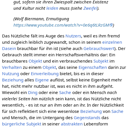
gut, sofern sie ihren Zwiespalt zwischen Existenz
und Kultur nicht
leiden
muss (siehe
Zweifel
).
(Wolf Biermann, Ermutigung
https://www.youtube.com/watch?v=0e6q6tLRzGM
)
Das Nützliche fält ins Auge des
Nutzers
, weil es ihm fremd
und zugleich leiblich zugewandt, schon in seinem
einzelnen
Dasein
brauchbar für ihn ist (siehe auch
Gebrauchswert
). Der
Gebrauch stellt immer ein Herrschaftsverhältnis dar: Ein
brauchbares
Objekt
und ein verbrauchendes
Subjekt
im
Verhalten
zu einem
Objekt
, das seine
Eigenschaften
darin zur
Nutzung
oder
Einverleibung
bietet, bis es in dieser
Beziehung
alles
Eigene
auflöst, selbst keine Eigenheit mehr
hat, nicht mehr nutzbar ist, was es nicht in ihm aufgeht.
Wiewohl ein
Ding
oder eine
Sache
oder ein Mensch
nach
vielerlei Seiten hin nützlich
sein kann, ist das Nützliche nicht
wesentlich, - es ist nur an ihm oder an ihr. In der Nützlichkeit
für sich reflektiert sich eine wesenlose
Beziehung
von
Sache
und Mensch, die im Untergang des
Gegenstands
das
bürgerliche Subjekt
in seiner
abstrakten
Lebensform