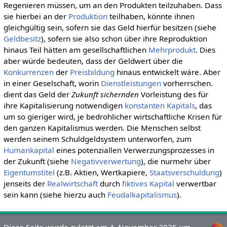
Regenieren müssen, um an den Produkten teilzuhaben. Dass
sie hierbei an der
Produktion
teilhaben, könnte ihnen
gleichgültig sein, sofern sie das Geld hierfür besitzen (siehe
Geldbesitz
), sofern sie also schon über ihre Reproduktion
hinaus Teil hätten am gesellschaftlichen
Mehrprodukt
. Dies
aber würde bedeuten, dass der Geldwert über die
Konkurrenzen
der
Preisbildung
hinaus entwickelt wäre. Aber
in einer Geselschaft, worin
Dienstleistungen
vorherrschen.
dient das Geld der
Zukunft sichernden
Vorleistung des für
ihre Kapitalisierung notwendigen
konstanten Kapitals
, das
um so gieriger wird, je bedrohlicher wirtschaftliche Krisen für
den ganzen Kapitalismus werden. Die Menschen selbst
werden seinem Schuldgeldsystem unterworfen, zum
Humankapital
eines potenziallen Verwerzungsprozesses in
der Zukunft (siehe
Negativverwertung
), die nurmehr über
Eigentumstitel
(z.B. Aktien, Wertkapiere,
Staatsverschuldung
)
jenseits der
Realwirtschaft
durch
fiktives Kapital
verwertbar
sein kann (siehe hierzu auch
Feudalkapitalismus
).