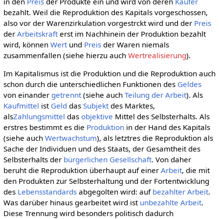
in den
Preis
der Produkte ein und wird von deren
Käufer
bezahlt. Weil die Reproduktion des Kapitals vorgeschossen,
also vor der Warenzirkulation vorgestrckt wird und der
Preis
der
Arbeitskraft
erst im Nachhinein der Produktion bezahlt
wird, können
Wert
und
Preis
der Waren niemals
zusammenfallen (siehe hierzu auch
Wertrealisierung
).
Im Kapitalismus ist die Produktion und die Reproduktion auch
schon durch die unterschiedlichen Funktionen des
Geldes
von einander
getrennt
(siehe auch
Teilung der Arbeit
). Als
Kaufmittel
ist
Geld
das
Subjekt
des Marktes,
als
Zahlungsmittel
das
objektive
Mittel des Selbsterhalts. Als
erstres bestimmt es die
Produktion
in der Hand des Kapitals
(siehe auch
Wertwachstum
), als letztres die Reproduktion als
Sache der Individuen und des Staats, der Gesamtheit des
Selbsterhalts der
bürgerlichen Gesellschaft
. Von daher
beruht die Reproduktion überhaupt auf einer
Arbeit
, die mit
den Produkten zur Selbsterhaltung und der Fortentwicklung
des
Lebensstandards
abgegolten wird: auf
bezahlter Arbeit
.
Was darüber hinaus gearbeitet wird ist
unbezahlte Arbeit
.
Diese Trennung wird besonders politisch dadurch