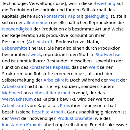
Technologie, Verwaltungs usw.), worin diese
Beziehung
auf
die Produktion beschränkt und für den Selbsterhalt des
Kapitals (siehe auch
konstantes Kapital
)
gleichgültig
ist, stellt
sich in der
allgemeinen
gesellschaftlichen Reproduktion die
Notwendigkeit
der Produktion als bestimmte Art und Weise
der Regeneration als produktive Konsumtion ihrer
Ressourcen (
Arbeitskraft
, Bodenschätze, Natur,
Lebensmittel
) heraus. Sie hat also einen durch Produktion
bestimmten
Zweck
, reproduziert den Stoff im
Stoffwechsel
und ist unmittelbarer Bestandteil desselben - sowohl in der
Funktion des
konstantes Kapitals,
das den
Wert
seiner
Strukturen und Rohstoffe erneuern muss, als auch der
Selbsterhaltung der
Arbeitskraft
. Doch während der
Wert
der
Arbeitskraft
nicht nur sie reproduziert, soindern zudem
Mehrwert
aus
unbezahlter Arbeit
erzeugt, der das
Wertwachstum
des Kapitals bewirkt, wird der Wert der
Arbeitskraft
vom Kapital als
Preis
ihres Lebensunterhalt
bezahlt (siehe
bezahlte Arbeit
). Ganz unabhängig hiervon ist
der
Wert
der notwendigen
Produktionsmittel
wie des
konstanten Kapitals
überhaupt selbsttätig. Er geht sukzessive