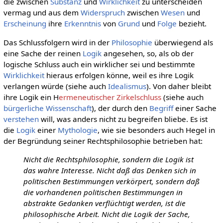
die zwischen
Substanz
und
Wirklichkeit
zu unterscheiden
vermag und aus dem
Widerspruch
zwischen
Wesen
und
Erscheinung
ihre
Erkenntnis
von
Grund
und
Folge
bezieht.
Das Schlussfolgern wird in der
Philosophie
überwiegend als
eine Sache der reinen
Logik
angesehen, so, als ob der
logische Schluss auch ein wirklicher sei und bestimmte
Wirklichkeit
hieraus erfolgen könne, weil es ihre Logik
verlangen würde (siehe auch
Idealismus
). Von daher bleibt
ihre Logik ein H
ermeneutischer Zirkelschluss
(siehe auch
bürgerliche Wissenschaft
), der durch den
Begriff
einer Sache
verstehen
will, was anders nicht zu begreifen bliebe. Es ist
die
Logik
einer
Mythologie
, wie sie besonders auch Hegel in
der Begründung seiner Rechtsphilosophie betrieben hat:
Nicht die Rechtsphilosophie, sondern die Logik ist
das wahre Interesse. Nicht daß das Denken sich in
politischen Bestimmungen verkörpert, sondern daß
die vorhandenen politischen Bestimmungen in
abstrakte Gedanken verflüchtigt werden, ist die
philosophische Arbeit. Nicht die Logik der Sache,