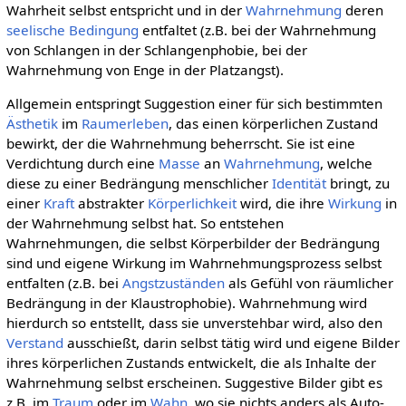
Wahrheit selbst entspricht und in der
Wahrnehmung
deren
seelische
Bedingung
entfaltet (z.B. bei der Wahrnehmung
von Schlangen in der Schlangenphobie, bei der
Wahrnehmung von Enge in der Platzangst).
Allgemein entspringt Suggestion einer für sich bestimmten
Ästhetik
im
Raumerleben
, das einen körperlichen Zustand
bewirkt, der die Wahrnehmung beherrscht. Sie ist eine
Verdichtung durch eine
Masse
an
Wahrnehmung
, welche
diese zu einer Bedrängung menschlicher
Identität
bringt, zu
einer
Kraft
abstrakter
Körperlichkeit
wird, die ihre
Wirkung
in
der Wahrnehmung selbst hat. So entstehen
Wahrnehmungen, die selbst Körperbilder der Bedrängung
sind und eigene Wirkung im Wahrnehmungsprozess selbst
entfalten (z.B. bei
Angstzuständen
als Gefühl von räumlicher
Bedrängung in der Klaustrophobie). Wahrnehmung wird
hierdurch so entstellt, dass sie unverstehbar wird, also den
Verstand
ausschießt, darin selbst tätig wird und eigene Bilder
ihres körperlichen Zustands entwickelt, die als Inhalte der
Wahrnehmung selbst erscheinen. Suggestive Bilder gibt es
z.B. im
Traum
oder im
Wahn
, wo sie nichts anders als Auto-