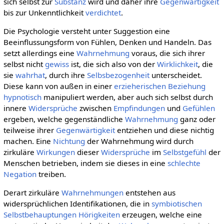
sich selbst zur
Substanz
wird und daher ihre
Gegenwärtigkeit
bis zur Unkenntlichkeit
verdichtet
.
Die Psychologie versteht unter Suggestion eine
Beeinflussungsform von Fühlen, Denken und Handeln. Das
setzt allerdings eine
Wahrnehmung
voraus, die sich ihrer
selbst nicht
gewiss
ist, die sich also von der
Wirklichkeit
, die
sie
wahrhat
, durch ihre
Selbsbezogenheit
unterscheidet.
Diese kann von außen in einer
erzieherischen Beziehung
hypnotisch
manipuliert werden, aber auch sich selbst durch
innere
Widersprüche
zwischen
Empfindungen
und
Gefühlen
ergeben, welche gegenständliche
Wahrnehmung
ganz oder
teilweise ihrer
Gegenwärtigkeit
entziehen und diese nichtig
machen. Eine
Nichtung
der Wahrnehmung wird durch
zirkuläre
Wirkungen
dieser
Widersprüche
im
Selbstgefühl
der
Menschen betrieben, indem sie dieses in eine
schlechte
Negation
treiben.
Derart zirkuläre
Wahrnehmungen
entstehen aus
widersprüchlichen Identifikationen, die in
symbiotischen
Selbstbehauptungen
Hörigkeiten
erzeugen, welche eine