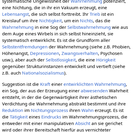
systematische Ungewissheit der
Wahrnehmung
potenziert,
eine Nichtung, die in ihr ein Vakuum erzeugt, eine
Lebensangst
, die sich selbst forttreibt. Ihr
Trieb
ist ein
Kreislauf um ihre
Nichtigkeit
, um ein
Nichts
, das die
Wahrnehmung
in eine Sog der
Selbstwahrnehmung
wie aus
dem Auge eines Wirbels in sich selbst hineinzieht, sie
systematisch entwirklicht. Es ist die Grundform aller
Selbstentfremdungen
der Wahrnehmung (siehe z.B. Phobien,
Höhenangst,
Depressionen
,
Zwangsverhalten
, Psychosen
usw.), aber auch der
Selbstlosigkeit
, die eine
Hörigkeit
gegenüber Strukturinstanzen entwickelt und vertieft (siehe
z.B. auch
Nationalsozialismus
).
Suggestion ist die
Kraft
einer
entwirklichten
Wahrnehmung
,
ein Sog, der aus der Erzeugung einer
abwesenden
Wahrheit
entsteht, in der die Gegenwärtigkeit ihrer ästhetischen
Verdichtung die Wahrnehmung abstrakt bestimmt und ihre
Reduktion
im
Nichtungsprozess
ihren
Wahn
erzeugt. Es ist
die
Tätigkeit
eines
Eindrucks
im Wahrnehmungsprozess, die
entweder mit einer manipulativen
Absicht
an sie gerichet
wird oder ihrer Bereitschaft hierfür aus vernichteter