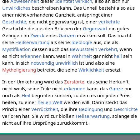
die
Abwesenheit
dieser
Identität
wirklich
, also an sich nur
Unwirkliches
beschreiben kann. Das Unheil besteht also aus
einer nicht vorhandene Ganzheit, entspringt einer
Geschichte
, die nicht gegenwärtig ist, einer
verkehrte
Geschichte die aus den Brüchen der
Gegenwart
ein gutes
Gelingen im
Zweck
eines
Ganzen
erwirken soll. Das macht
seine
Heilserwartung
als seine
Ideologie
aus, die als
Mystifikation
dessen auch das
Bewusstsein
verkehrt
, wenn
es nicht
erkennen
kann, was in
Wahrheit
gar nicht
heil
sein
kann, in sich
notwendig
unwirklich
ist und also eine
Mytholigierung
betreibt, die seine
Wirklichkeit
ersetzt.
In der Umkehrung wird das
Zerstörte
, das seine Herkunft
nicht weiß, seine Teile nicht
erkennen
kann, das
Ganze
nur
noch als
Heil
begreifen können, zu dem es um jeden Preis
heilen, zu einer
heilen Welt
werden will. Darin steckt das
Prinzip einer
Verrücktheit
, die ihre
Bedingung
und
Geschichte
verloren hat: Sie wird zur bloßen
Heilserwartung
, solange sie
nicht auf ihre Ursprünge zurückkommt.