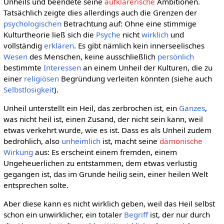
Unheils und beendete seine
aufklärerische
Ambitionen.
Tatsächlich zeigte dies allerdings auch die Grenzen der
psychologischen
Betrachtung auf: Ohne eine stimmige
Kulturtheorie ließ sich die
Psyche
nicht
wirklich
und
vollständig
erklären
. Es gibt nämlich kein innerseelisches
Wesen
des Menschen, keine ausschließlich
persönlich
bestimmte
Interessen
an einem Unheil der Kulturen, die zu
einer
religiösen
Begründung verleiten könnten (siehe auch
Selbstlosigkeit
).
Unheil unterstellt ein Heil, das zerbrochen ist, ein
Ganzes
,
was nicht heil ist, einen Zusand, der nicht sein kann, weil
etwas verkehrt wurde, wie es ist. Dass es als Unheil zudem
bedrohlich, also
unheimlich
ist, macht seine
dämonische
Wirkung
aus: Es erscheint einem fremden, einem
Ungeheuerlichen zu entstammen, dem etwas verlustig
gegangen ist, das im Grunde heilig sein, einer heilen Welt
entsprechen solte.
Aber diese kann es nicht wirklich geben, weil das Heil selbst
schon ein unwirklicher, ein totaler
Begriff
ist, der nur durch