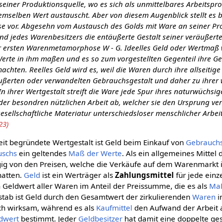
 seiner Produktionsquelle, wo es sich als unmittelbares Arbeitsp
emselben Wert austauscht. Aber von diesem Augenblick stellt es 
ise vor. Abgesehn vom Austausch des Golds mit Ware an seiner Pr
and jedes Warenbesitzers die entäußerte Gestalt seiner veräußer
r ersten Warenmetamorphose W - G. Ideelles Geld oder Wertmaß 
Werte in ihm maßen und es so zum vorgestellten Gegenteil ihre G
machten. Reelles Geld wird es, weil die Waren durch ihre allseiti
äußerten oder verwandelten Gebrauchsgestalt und daher zu ihrer 
n ihrer Wertgestalt streift die Ware jede Spur ihres naturwüchsi
er besondren nützlichen Arbeit ab, welcher sie den Ursprung ve
gesellschaftliche Materiatur unterschiedsloser menschlicher Arbe
23)
eit begründete Wertgestalt ist Geld beim Einkauf von
Gebrauch
uschs
ein geltendes
Maß der Werte
. Als ein allgemeines Mittel 
ig von den Preisen, welche die Verkäufe auf dem Warenmarkt i
hatten.
Geld
ist ein Werträger als
Zahlungsmittel
für jede ein
 Geldwert aller Waren im Anteil der Preissumme, die es als
Maß
stab ist Geld durch den Gesamtwert der zirkulierenden
Waren
i
ch wirksam, während es als
Kaufmittel
den Aufwand der Arbeit 
dwert
bestimmt. Jeder
Geldbesitzer
hat damit eine doppelte ges