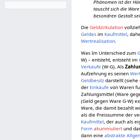
Phänomen ist der Händ
tauscht sich die Ware
besondren Gestalt se
Die
Geldzirkulation
vollzie
Geldes
im
Kaufmittel
, dah
Wertrealisation
.
Was Im Unterschied zum
G
W) – entsteht, entsteht im
Verkäufe
(W-G). Als
Zahlu
Aufzehrung es seinen
Wer
Geldbesitz
darstellt (siehe
der
Einkäufe
von Waren fu
Zahlungsmittel (Ware gege
(Geld gegen Ware G-W) exi
Ware, die damit bezahlt w
als die Preissumme der ve
Kaufmittel
, der auch als 
Form
akummuliert
und dam
dann eine
abstrakte Allge