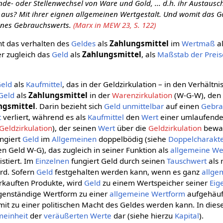
e- oder Stellenwechsel von Ware und Gold, ... d.h. ihr Austausc
 aus? Mit ihrer eignen allgemeinen Wertgestalt. Und womit das G
ines Gebrauchswerts.
(Marx in MEW 23, S. 122)
ht das verhalten des
Geldes
als
Zahlungsmittel
im
Wertmaß
al
er zugleich das
Geld
als
Zahlungsmittel
, als
Maßstab der Preis
eld
als
Kaufmittel
, das in der Geldzirkulation – in den Verhältn
Geld
als
Zahlungsmittel
in der
Warenzirkulation
(W-G-W), de
ngsmittel
. Darin bezieht sich
Geld
unmittelbar
auf einen
Gebra
t
verliert, während es als
Kaufmittel
den
Wert
einer umlaufend
Geldzirkulation
), der seinen
Wert
über die
Geldzirkulation
bewah
ngiert
Geld
im
Allgemeinen
doppelbödig (siehe
Doppelcharakt
n Geld W-G), das zugleich in seiner Funktion als
allgemeine We
stiert. Im
Einzelnen
fungiert Geld durch seinen
Tauschwert
als 
ird. Sofern
Geld
festgehalten werden kann, wenn es ganz
allge
rkauften Produkte, wird
Geld
zu einem Wertspeicher seiner
Eig
eigenständige Wertform zu einer
allgemeine Wertform
aufgehäuft
it zu einer politischen Macht des Geldes werden kann. In dies
meinheit
der
veräußerten
Werte
dar (siehe hierzu
Kapital
).