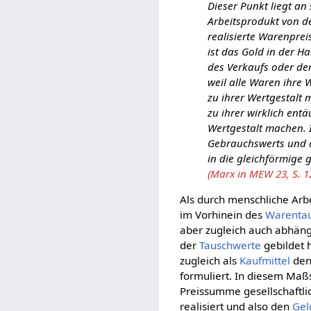
Dieser Punkt liegt an
Arbeitsprodukt von d
realisierte Warenpre
ist das Gold in der H
des Verkaufs oder de
weil alle Waren ihre 
zu ihrer Wertgestalt 
zu ihrer wirklich ent
Wertgestalt machen. I
Gebrauchswerts und d
in die gleichförmige 
(Marx in MEW 23, S. 1
Als durch menschliche Arb
im Vorhinein des
Warenta
aber zugleich auch abhäng
der
Tauschwerte
gebildet 
zugleich als
Kaufmittel
den
formuliert. In diesem Maß
Preissumme gesellschaftli
realisiert und also den
Gel