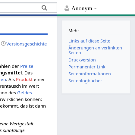
Anonym
Mehr
Links auf diese Seite
Versionsgeschichte
Änderungen an verlinkten
Seiten
Druckversion
ahlen der
Preise
Permanenter Link
ngsmittel
. Das
Seiten­­informationen
ren
: Als
Produkt
einer
Seitenlogbücher
arentausch im Wert
tion des
Geldes
rwirklichen können:
bekommt, das ist dann
eine Wertgestalt.
 sinnfällige