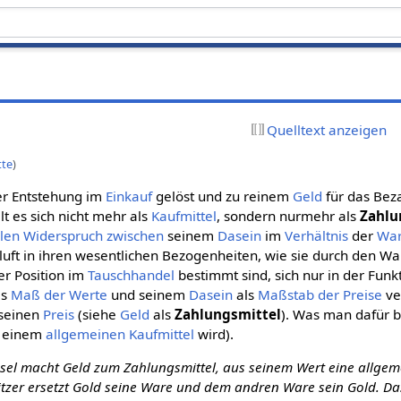
Quelltext anzeigen
tte
)
er Entstehung im
Einkauf
gelöst und zu reinem
Geld
für das Bez
lt es sich nicht mehr als
Kaufmittel
, sondern nurmehr als
Zahlu
llen
Widerspruch
zwischen
seinem
Dasein
im
Verhältnis
der
Wa
luft in ihren wesentlichen Bezogenheiten, wie sie durch den W
rer Position im
Tauschhandel
bestimmt sind, sich nur in der Funk
ls
Maß der Werte
und seinem
Dasein
als
Maßstab der Preise
ve
 seinen
Preis
(siehe
Geld
als
Zahlungsmittel
). Was man dafür 
 einem
allgemeinen
Kaufmittel
wird).
sel macht Geld zum Zahlungsmittel, aus seinem Wert eine allgem
zer ersetzt Gold seine Ware und dem andren Ware sein Gold. Das