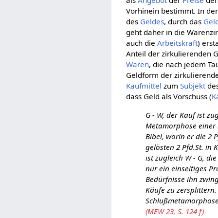
als
Angebot
der
Preise
de
Vorhinein bestimmt. In de
des
Geldes
, durch das
Gel
geht daher in die Warenzir
auch die
Arbeitskraft
) ers
Anteil der zirkulierenden
Waren
, die nach jedem T
Geldform der zirkulierende
Kaufmittel
zum
Subjekt
des
dass Geld als Vorschuss (
K
G - W, der Kauf ist z
Metamorphose einer a
Bibel, worin er die 2
gelösten 2 Pfd.St. in
ist zugleich W - G, d
nur ein einseitiges Pr
Bedürfnisse ihn zwing
Käufe zu zersplittern
Schlußmetamorphose 
(MEW 23, S. 124 f)