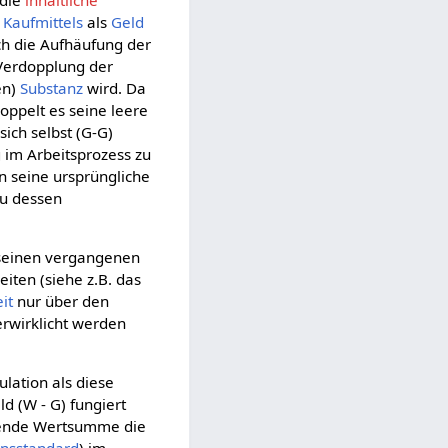
 die
inhaltliche
s
Kaufmittels
als
Geld
rch die Aufhäufung der
 Verdopplung der
en)
Substanz
wird. Da
doppelt es seine leere
sich selbst (G-G)
 im Arbeitsprozess zu
 seine ursprüngliche
zu dessen
 seinen vergangenen
iten (siehe z.B. das
it
nur über den
rwirklicht werden
ulation als diese
d (W - G) fungiert
erende Wertsumme die