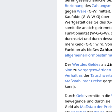
deren gesellschaftliche B
Beziehung
des
Zahlungsmi
gegen
Ware
(G-W) mitteit.
Kaufakte (G-W-W-G) über 
Wertgestalt des Geldes (G
somit die an sich getrenn
Funktionalität (W-G-G-W), 
durchsetzt und durch dess
mehr Geld (G-G') wird. Vo
Funktion als bloßes
Zahlu
allgemeiner
Formbestimm
Der
Wertdes
Geldes
als
Za
Sinn
zu
vergegenwärtigen
Verhältnis
der
Tauschwert
Maßstab ihrer Preise
gegen
kann).
Durch
Geld
vermitteln die
bewegende und durch sie 
Geld als
Maßstab der Prei