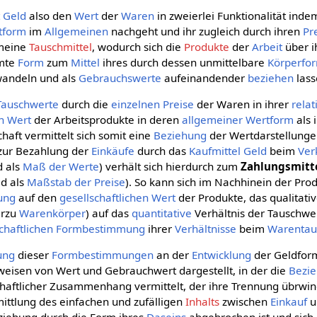
t
Geld
also den
Wert
der
Waren
in zweierlei Funktionalität inde
tform
im
Allgemeinen
nachgeht und ihr zugleich durch ihren
Pr
emeine
Tauschmittel
, wodurch sich die
Produkte
der
Arbeit
über 
mte
Form
zum
Mittel
ihres durch dessen unmittelbare
Körperfo
andeln und als
Gebrauchswerte
aufeinandender
beziehen
lass
Tauschwerte
durch die
einzelnen
Preise
der Waren in ihrer
rela
n
Wert
der Arbeitsprodukte in deren
allgemeiner Wertform
als 
haft vermittelt sich somit eine
Beziehung
der Wertdarstellunge
zur Bezahlung der
Einkäufe
durch das
Kaufmittel
Geld
beim
Ver
d als
Maß der Werte
) verhält sich hierdurch zum
Zahlungsmitt
ld als
Maßstab der Preise
). So kann sich im Nachhinein der Pro
dung
auf den
gesellschaftlichen
Wert
der Produkte, das qualitativ
erzu
Warenkörper
) auf das
quantitative
Verhältnis der Tauschwer
chaftlichen
Formbestimmung
ihrer
Verhältnisse
beim
Warentau
ung
dieser
Formbestimmungen
an der
Entwicklung
der Geldfor
weisen von Wert und Gebrauchwert dargestellt, in der die
Bezi
schaftlicher Zusammenhang vermittelt, der ihre Trennung übrwin
mittlung des einfachen und zufälligen
Inhalts
zwischen
Einkauf
u