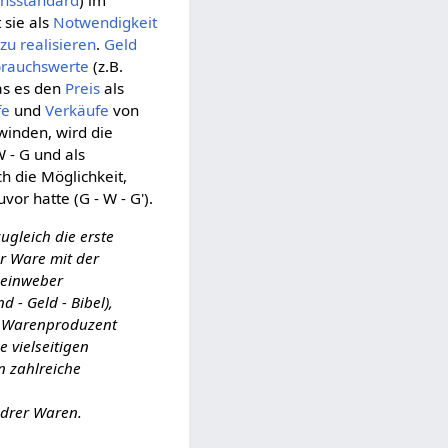
nsstandard
) im
 sie als
Notwendigkeit
zu realisieren
.
Geld
rauchswerte
(z.B.
as es den
Preis
als
fe
und
Verkäufe
von
winden, wird die
 - G und als
ch die Möglichkeit,
uvor hatte (G - W - G').
ugleich die erste
r Ware mit der
 Leinweber
 - Geld - Bibel),
der Warenproduzent
e vielseitigen
n zahlreiche
e
drer Waren.