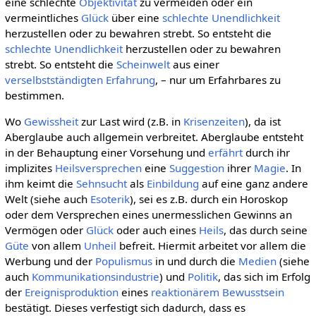
eine schlechte
Objektivität
zu vermeiden oder ein
vermeintliches
Glück
über eine
schlechte Unendlichkeit
herzustellen oder zu bewahren strebt. So entsteht die
schlechte Unendlichkeit
herzustellen oder zu bewahren
strebt. So entsteht die
Scheinwelt
aus einer
verselbstständigten
Erfahrung
, – nur um Erfahrbares zu
bestimmen.
Wo
Gewissheit
zur Last wird (z.B. in
Krisenzeiten
), da ist
Aberglaube auch allgemein verbreitet. Aberglaube entsteht
in der Behauptung einer Vorsehung und
erfährt
durch ihr
implizites
Heilsversprechen
eine
Suggestion
ihrer
Magie
. In
ihm keimt die
Sehnsucht
als
Einbildung
auf eine ganz andere
Welt (siehe auch
Esoterik
), sei es z.B. durch ein Horoskop
oder dem Versprechen eines unermesslichen Gewinns an
Vermögen oder
Glück
oder auch eines
Heils
, das durch seine
Güte
von allem
Unheil
befreit. Hiermit arbeitet vor allem die
Werbung und der
Populismus
in und durch die
Medien
(siehe
auch
Kommunikationsindustrie
) und
Politik
, das sich im Erfolg
der
Ereignisproduktion
eines
reaktionärem Bewusstsein
bestätigt. Dieses verfestigt sich dadurch, dass es