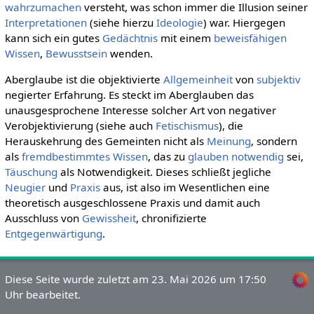
wahrzumachen
versteht, was schon immer die Illusion seiner
Interpretationen
(siehe hierzu
Ideologie
) war. Hiergegen
kann sich ein gutes
Gedächtnis
mit einem
beweisfähigen
Wissen
,
Bewusstsein
wenden.
Aberglaube ist die objektivierte
Allgemeinheit
von
subjektiv
negierter Erfahrung. Es steckt im Aberglauben das
unausgesprochene Interesse solcher Art von negativer
Verobjektivierung (siehe auch
Fetischismus
), die
Herauskehrung des Gemeinten nicht als
Meinung
, sondern
als
fremdbestimmtes
Wissen
, das zu
glauben
notwendig
sei,
Täuschung
als Notwendigkeit. Dieses schließt jegliche
Neugier
und
Praxis
aus, ist also im Wesentlichen eine
theoretisch ausgeschlossene Praxis und damit auch
Ausschluss von
Gewissheit
, chronifizierte
Entgegenwärtigung
.
Diese Seite wurde zuletzt am 23. Mai 2026 um 17:50
Uhr bearbeitet.