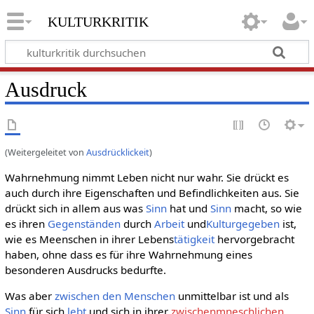
kulturkritik
Ausdruck
(Weitergeleitet von
Ausdrücklickeit
)
Wahrnehmung nimmt Leben nicht nur wahr. Sie drückt es
auch durch ihre Eigenschaften und Befindlichkeiten aus. Sie
drückt sich in allem aus was
Sinn
hat und
Sinn
macht, so wie
es ihren
Gegenständen
durch
Arbeit
und
Kulturgegeben
ist,
wie es Meenschen in ihrer Lebens
tätigkeit
hervorgebracht
haben, ohne dass es für ihre Wahrnehmung eines
besonderen Ausdrucks bedurfte.
Was aber
zwischen den Menschen
unmittelbar ist und als
Sinn
für sich
lebt
und sich in ihrer
zwischenmneschlichen