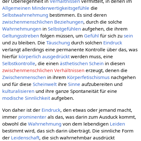
der Überlegenheit in
Verhältnissen
vermittelt, in denen im
Allgemeinen
Minderwertigkeitsgefühle
die
Selbstwahrnehmung
bestimmen. Es sind deren
zwischenmenschlichen Beziehungen
, durch die solche
Wahrnehmungen
in
Selbstgefühlen
aufgehen, die ihrem
Geltungsstreben
folgen müssen, um
Gefühl
für sich zu
sein
und zu bleiben. Die
Täuschung
durch solchen
Eindruck
verlangt allerdings eine permanente Kontrolle über das, was
hierfür
körperlich
ausgedrückt
werden muss, eine
Selbstkontrolle
, die einen
ästhetischen
Schein
in diesen
zwischenmenschlichen Verhältnissen
erzeugt, denen die
Zwischenmenschen
in ihrem
Körperfetischismus
nachgehen
und für diese
Scheinwelt
ihre
Sinne
aufzubereiten und
kulturalisieren
und ihre ganze Spontaneität für eine
modische
Sinnlichkeit
aufgeben.
Von daher ist der
Eindruck
, den etwas oder jemand macht,
immer
prominenter
als das, was darin zum Ausduck kommt,
obwohl die
Wahrnehmung
von dem lebendigen
Leiden
bestimmt wird, das sich darin überträgt. Die sinnliche Form
der
Leidenschaft
, die sich wahrnehmbar ausdrückt