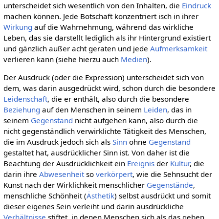
unterscheidet sich wesentlich von den Inhalten, die
Eindruck
machen können. Jede Botschaft konzentriert isch in ihrer
Wirkung
auf die Wahrnehmung, während das wirkliche
Leben, das sie darstellt lediglich als ihr Hintergrund existiert
und gänzlich außer acht geraten und jede
Aufmerksamkeit
verlieren kann (siehe hierzu auch
Medien
).
Der Ausdruck (oder die Expression) unterscheidet sich von
dem, was darin ausgedrückt wird, schon durch die besondere
Leidenschaft
, die er enthält, also durch die besondere
Beziehung
auf den Menschen in seinem
Leiden
, das in
seinem
Gegenstand
nicht aufgehen kann, also durch die
nicht gegenständlich verwirklichte Tätigkeit des Menschen,
die im Ausdruck jedoch sich als
Sinn
ohne
Gegenstand
gestaltet hat, ausdrücklicher Sinn ist. Von daher ist die
Beachtung der Ausdrücklichkeit ein
Ereignis
der
Kultur
, die
darin ihre
Abwesenheit
so
verkörpert
, wie die Sehnsucht der
Kunst nach der Wirklichkeit menschlicher
Gegenstände
,
menschliche Schönheit (
Ästhetik
) selbst ausdrückt und somit
dieser eigenes Sein verleiht und darin ausdrückliche
Verhältnisse
stiftet, in denen Menschen sich als das geben,