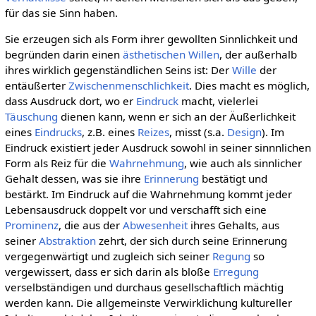
für das sie Sinn haben.
Sie erzeugen sich als Form ihrer gewollten Sinnlichkeit und
begründen darin einen
ästhetischen Willen
, der außerhalb
ihres wirklich gegenständlichen Seins ist: Der
Wille
der
entäußerter
Zwischenmenschlichkeit
. Dies macht es möglich,
dass Ausdruck dort, wo er
Eindruck
macht, vielerlei
Täuschung
dienen kann, wenn er sich an der Äußerlichkeit
eines
Eindrucks
, z.B. eines
Reizes
, misst (s.a.
Design
). Im
Eindruck existiert jeder Ausdruck sowohl in seiner sinnnlichen
Form als Reiz für die
Wahrnehmung
, wie auch als sinnlicher
Gehalt dessen, was sie ihre
Erinnerung
bestätigt und
bestärkt. Im Eindruck auf die Wahrnehmung kommt jeder
Lebensausdruck doppelt vor und verschafft sich eine
Prominenz
, die aus der
Abwesenheit
ihres Gehalts, aus
seiner
Abstraktion
zehrt, der sich durch seine Erinnerung
vergegenwärtigt und zugleich sich seiner
Regung
so
vergewissert, dass er sich darin als bloße
Erregung
verselbständigen und durchaus gesellschaftlich mächtig
werden kann. Die allgemeinste Verwirklichung kultureller