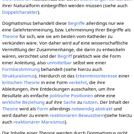
ihrer Naturalform einbegriffen werden müssen (siehe auch
Doppelcharakter
).
Dogmatismus behandelt diese
Begriffe
allerdings nur wie
eine Gelehrtenmeinung, bzw. Lehrmeinung ihrer Begriffe als
Theorie
für sich, wie sie am besten vom Katheder zu
verkünden wäre. Von daher wird auf eine wissenschaftliche
Vermittlung der Zusammenhänge, die darin zu entwickeln
wären, verzichtet und der
Begriff
praktisch wie die Form
einer Anleitung, also
unmittelbar
selbst wie einer
Formbestimmung
behandelt (siehe hierzu auch
Strukturalismus
). Hierdurch ist das
Erkenntnisinteresse
einer
kritischen Theorie
in eine Form
verkehrt
, die ihre
Ableitungen, ihre Entdeckungen ausschalten, um ihre
Resultate als einfache
politische
Positionen
ohne eine
wirkliche
Beziehung
auf ihre
Sache
zu
nutzen
. Der Inhalt der
Theorie
wird als
Form
allerdings
notwendig
abstrakt
und
wird daaher zu einem
reaktionären Bewusstsein
(siehe hierzu
auch
reaktionärer Marxismus
).
Die Inhalte einer Theorie werden durch Dogmatismus nicht