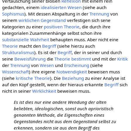
Vertauschung seiner bloßen
Reflexion
mit einem rein
gedachten, einem
idealisierten
Wesen
(siehe auch
Sophismus
). Mit dessen Abspaltung in der
Trennung
von
seinem
wirklichen
Gegenstand
verfestigen sich sene
Kategorien zu einer
positiven
Theorie
, die durch ihre
kategorialen Zusammenhänge selbst schon ihre
substanzielle
Wahrheit
behaupten muss. Aber nicht eine
Theorie
macht den
Begriff
(siehe hierzu auch
Strukturalismus
). Es ist der
Begriff
, der in seiner und durch
seine
Beweisführung
die
Theorie
bestimmt
und mit der
Kritik
der
Trennung
von
Wesen
und
Erscheinung
(siehe
Wissenschaft
) ihre eigene
Notwendigkeit
beweisen muss
(siehe
kritische Theorie
). Die
Beziehung
zu einer Analyse ist
auf den Kopf gestellt, wenn der hieraus erkannte
Begriff
sich
nicht in seiner
Wirklichkeit
beweisen muss.
Es ist dies nur eine andere Wendung der alten
beliebten, ideologischen, sonst auch aprioristisch
genannten Methode, die Eigenschaften eines
Gegenstandes nicht aus dem Gegenstand selbst zu
erkennen, sondern sie aus dem Begriff des