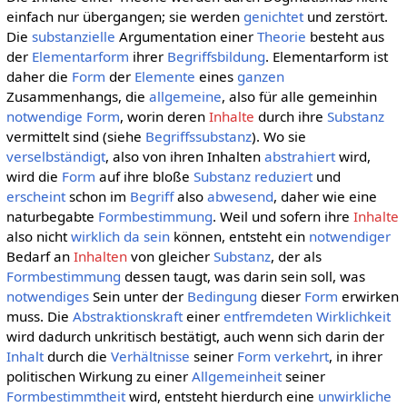
einfach nur übergangen; sie werden
genichtet
und zerstört.
Die
substanzielle
Argumentation einer
Theorie
besteht aus
der
Elementarform
ihrer
Begriffsbildung
. Elementarform ist
daher die
Form
der
Elemente
eines
ganzen
Zusammenhangs, die
allgemeine
, also für alle gemeinhin
notwendige
Form
, worin deren
Inhalte
durch ihre
Substanz
vermittelt sind (siehe
Begriffssubstanz
). Wo sie
verselbständigt
, also von ihren Inhalten
abstrahiert
wird,
wird die
Form
auf ihre bloße
Substanz
reduziert
und
erscheint
schon im
Begriff
also
abwesend
, daher wie eine
naturbegabte
Formbestimmung
. Weil und sofern ihre
Inhalte
also nicht
wirklich
da sein
können, entsteht ein
notwendiger
Bedarf an
Inhalten
von gleicher
Substanz
, der als
Formbestimmung
dessen taugt, was darin sein soll, was
notwendiges
Sein unter der
Bedingung
dieser
Form
erwirken
muss. Die
Abstraktionskraft
einer
entfremdeten
Wirklichkeit
wird dadurch unkritisch bestätigt, auch wenn sich darin der
Inhalt
durch die
Verhältnisse
seiner
Form
verkehrt
, in ihrer
politischen Wirkung zu einer
Allgemeinheit
seiner
Formbestimmtheit
wird, entsteht hierdurch eine
unwirkliche