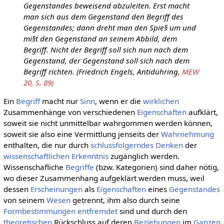
Gegenstandes beweisend abzuleiten. Erst macht
man sich aus dem Gegenstand den Begriff des
Gegenstandes; dann dreht man den Spie§ um und
mi§t den Gegenstand an seinem Abbild, dem
Begriff. Nicht der Begriff soll sich nun nach dem
Gegenstand, der Gegenstand soll sich nach dem
Begriff richten. (Friedrich Engels, Antidühring,
MEW
20, S. 89)
Ein
Begriff
macht nur
Sinn
, wenn er die
wirklichen
Zusammenhänge von verschiedenen
Eigenschaften
aufklärt,
soweit sie nicht unmittelbar wahrgommen werden können,
soweit sie also eine Vermittlung jenseits der
Wahrnehmung
enthalten, die nur durch
schlussfolgerndes
Denken
der
wissenschaftlichen
Erkenntnis
zugänglich werden.
Wissenschafliche
Begriffe
(bzw. Kategorien) sind daher nötig,
wo dieser Zusammenhang aufgeklärt werden muss, weil
dessen
Erscheinungen
als
Eigenschaften
eines
Gegenstandes
von seinem
Wesen
getrennt, ihm also durch seine
Formbestimmungen
entfremdet
sind und durch den
theoretischen
Rückschluss auf deren
Beziehungen
im
Ganzen