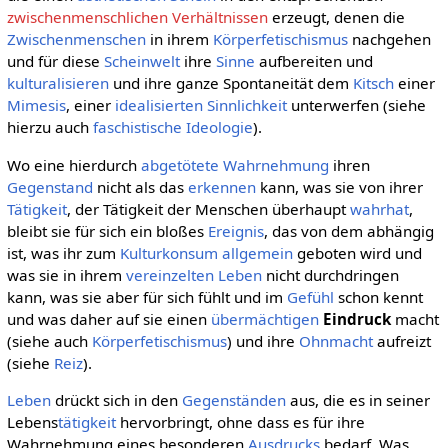
zwischenmenschlichen Verhältnissen
erzeugt, denen die
Zwischenmenschen
in ihrem
Körperfetischismus
nachgehen
und für diese
Scheinwelt
ihre
Sinne
aufbereiten und
kulturalisieren
und ihre ganze Spontaneität dem
Kitsch
einer
Mimesis
, einer
idealisierten
Sinnlichkeit
unterwerfen (siehe
hierzu auch
faschistische Ideologie
).
Wo eine hierdurch
abgetötete Wahrnehmung
ihren
Gegenstand
nicht als das
erkennen
kann, was sie von ihrer
Tätigkeit
, der Tätigkeit der Menschen überhaupt
wahrhat
,
bleibt sie für sich ein bloßes
Ereignis
, das von dem abhängig
ist, was ihr zum
Kulturkonsum
allgemein
geboten wird und
was sie in ihrem
vereinzelten
Leben
nicht durchdringen
kann, was sie aber für sich fühlt und im
Gefühl
schon kennt
und was daher auf sie einen
übermächtigen
Eindruck
macht
(siehe auch
Körperfetischismus
) und ihre
Ohnmacht
aufreizt
(siehe
Reiz
).
Leben
drückt sich in den
Gegenständen
aus, die es in seiner
Lebens
tätigkeit
hervorbringt, ohne dass es für ihre
Wahrnehmung eines besonderen
Ausdrucks
bedarf. Was