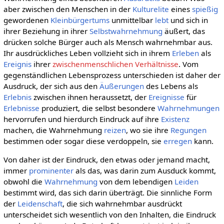
aber zwischen den Menschen in der
Kulturelite
eines
spießig
gewordenen
Kleinbürgertums
unmittelbar
lebt
und sich in
ihrer Beziehung in ihrer
Selbstwahrnehmung
äußert, das
drücken solche Bürger auch als Mensch wahrnehmbar aus.
Ihr ausdrückliches Leben vollzieht sich in ihrem
Erleben
als
Ereignis
ihrer
zwischenmenschlichen Verhältnisse
. Vom
gegenständlichen Lebensprozess unterschieden ist daher der
Ausdruck, der sich aus den
Äußerungen
des Lebens als
Erlebnis
zwischen ihnen heraussetzt, der
Ereignisse
für
Erlebnisse
produziert, die selbst besondere
Wahrnehmungen
hervorrufen und hierdurch Eindruck auf ihre
Existenz
machen, die Wahrnehmung
reizen
, wo sie ihre
Regungen
bestimmen oder sogar diese verdoppeln, sie
erregen
kann.
Von daher ist der Eindruck, den etwas oder jemand macht,
immer
prominenter
als das, was darin zum Ausduck kommt,
obwohl die
Wahrnehmung
von dem lebendigen
Leiden
bestimmt wird, das sich darin überträgt. Die sinnliche Form
der
Leidenschaft
, die sich wahrnehmbar ausdrückt
unterscheidet sich wesentlich von den Inhalten, die Eindruck