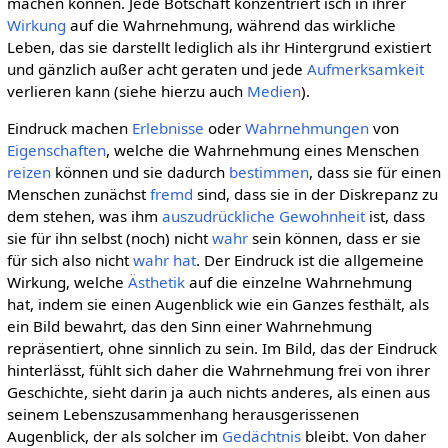
machen können. Jede Botschaft konzentriert isch in ihrer
Wirkung
auf die Wahrnehmung, während das wirkliche
Leben, das sie darstellt lediglich als ihr Hintergrund existiert
und gänzlich außer acht geraten und jede
Aufmerksamkeit
verlieren kann (siehe hierzu auch
Medien
).
Eindruck machen
Erlebnisse
oder
Wahrnehmungen
von
Eigenschaften
, welche die Wahrnehmung eines Menschen
reizen
können und sie dadurch
bestimmen
, dass sie für einen
Menschen zunächst
fremd
sind, dass sie in der Diskrepanz zu
dem stehen, was ihm
auszudrückliche
Gewohnheit
ist, dass
sie für ihn selbst (noch) nicht
wahr
sein können, dass er sie
für sich also nicht
wahr hat
. Der Eindruck ist die allgemeine
Wirkung, welche
Ästhetik
auf die einzelne Wahrnehmung
hat, indem sie einen Augenblick wie ein Ganzes festhält, als
ein Bild bewahrt, das den Sinn einer Wahrnehmung
repräsentiert, ohne sinnlich zu sein. Im Bild, das der Eindruck
hinterlässt, fühlt sich daher die Wahrnehmung frei von ihrer
Geschichte, sieht darin ja auch nichts anderes, als einen aus
seinem Lebenszusammenhang herausgerissenen
Augenblick, der als solcher im
Gedächtnis
bleibt. Von daher