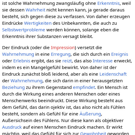
ist solche Wahrnehmung zwangsläufig ohne
Erkenntnis
, weil
sie dessen
Wahrheit
nicht kennen kann, ja gerade daraus
besteht, sich gegen diese zu verfassen. Von daher erzeugen
Eindrücke
Wertigkeiten
des Unbekannten, die auch zu
Selbstwertprobleme
werden können, solange eben die
Erkenntnis ihrer Substanzen versagt bleibt.
Der Eindruck (oder die
Impression
) versetzt die
Wahrnehmung
in eine
Erregung
, die sich durch ein
Ereignis
oder
Erlebnis
ergibt, das sie
reizt
, das also
Interesse
erweckt,
indem es ein Mangelgefühl bewirkt. Von daher ist der
Eindruck zunächst bloß leidend, aber als eine
Leidenschaft
der
Wahrnehmung
, die sich darin in einer herausgetzten
Beziehung
zu ihrem Gegenstand
empfindet
. Ein Mensch ist
durch die Wirkung eines anderen Menschen oder eines
Menschenwerks beeindruckt. Diese Wirkung besteht aus
dem Gefühl, das darin ojektiv ist, das also nicht als Fühlen
besteht, sondern als Gefühl für eine
Äußerung
,
Außersichsein des Fühlens. Nur diese kann als objektiver
Ausdruck
auf einen Menschen Eindruck machen. Er wirkt
mächtig, weil das Gefühl für sich zur
Gewohnheit
geworden