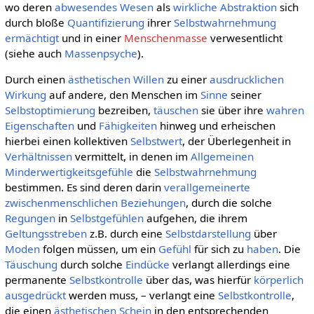
wo deren
abwesendes
Wesen
als
wirkliche
Abstraktion
sich
durch bloße
Quantifizierung
ihrer
Selbstwahrnehmung
ermächtigt
und in einer
Menschenmasse
verwesentlicht
(siehe auch
Massenpsyche
).
Durch einen
ästhetischen Willen
zu einer
ausdrucklichen
Wirkung
auf andere, den Menschen im
Sinne
seiner
Selbstoptimierung
bezreiben,
täuschen
sie über ihre
wahren
Eigenschaften
und
Fähigkeiten
hinweg und erheischen
hierbei einen kollektiven
Selbstwert
, der Überlegenheit in
Verhältnissen
vermittelt, in denen im
Allgemeinen
Minderwertigkeitsgefühle
die
Selbstwahrnehmung
bestimmen. Es sind deren darin
verallgemeinerte
zwischenmenschlichen Beziehungen
, durch die solche
Regungen
in
Selbstgefühlen
aufgehen, die ihrem
Geltungsstreben
z.B. durch eine
Selbstdarstellung
über
Moden
folgen müssen, um ein
Gefühl
für sich zu
haben
. Die
Täuschung
durch solche
Eindücke
verlangt allerdings eine
permanente
Selbstkontrolle
über das, was hierfür
körperlich
ausgedrückt
werden muss, – verlangt eine
Selbstkontrolle
,
die einen
ästhetischen
Schein
in den entsprechenden