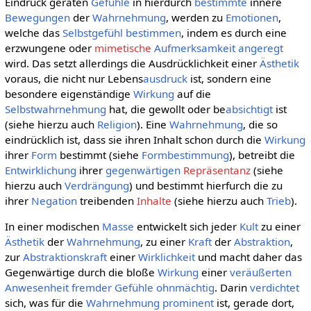
Eindruck geraten
Gefühle
in hierdurch
bestimmte
innere
Bewegungen
der
Wahrnehmung
, werden zu
Emotionen
,
welche das
Selbstgefühl
bestimmen
, indem es durch eine
erzwungene oder
mimetische
Aufmerksamkeit
angeregt
wird. Das setzt allerdings die Ausdrücklichkeit einer
Ästhetik
voraus, die nicht nur Lebens
ausdruck
ist, sondern eine
besondere eigenständige
Wirkung
auf die
Selbstwahrnehmung
hat, die gewollt oder be
absichtigt
ist
(siehe hierzu auch
Religion
). Eine
Wahrnehmung
, die so
eindrücklich ist, dass sie ihren Inhalt schon durch die
Wirkung
ihrer
Form
bestimmt (siehe
Formbestimmung
), betreibt die
Entwirklichung
ihrer
gegenwärtigen
Repräsentanz
(siehe
hierzu auch
Verdrängung
) und bestimmt hierfurch die zu
ihrer
Negation
treibenden
Inhalte
(siehe hierzu auch
Trieb
).
In einer modischen
Masse
entwickelt sich jeder
Kult
zu einer
Ästhetik
der
Wahrnehmung
, zu einer
Kraft
der
Abstraktion
,
zur
Abstraktionskraft
einer
Wirklichkeit
und macht daher das
Gegenwärtige durch die bloße
Wirkung
einer
veräußerten
Anwesenheit
fremder
Gefühle
ohnmächtig
. Darin
verdichtet
sich, was für die
Wahrnehmung
prominent
ist, gerade dort,